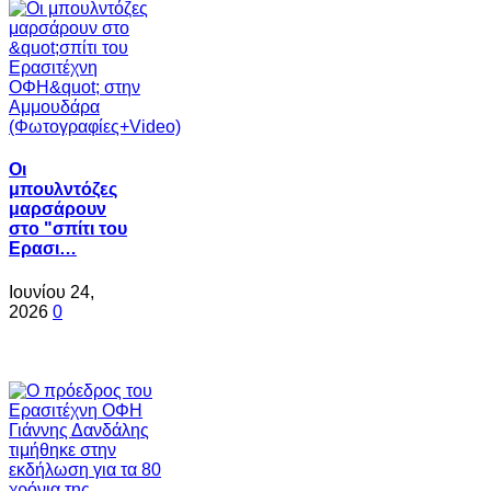
Oι
μπουλντόζες
μαρσάρουν
στο "σπίτι του
Ερασι…
Ιουνίου 24,
2026
0