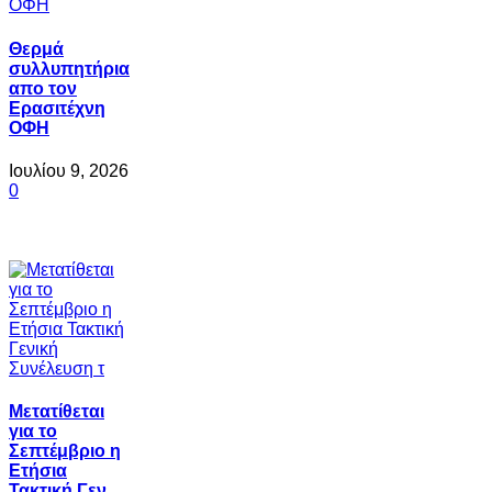
Θερμά
συλλυπητήρια
απο τον
Ερασιτέχνη
ΟΦΗ
Ιουλίου 9, 2026
0
Μετατίθεται
για το
Σεπτέμβριο η
Ετήσια
Τακτική Γεν…