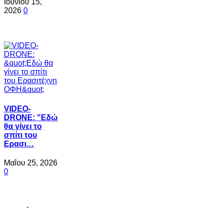
Ιουνίου 15,
2026
0
VIDEO-
DRONE: "Εδώ
θα γίνει το
σπίτι του
Ερασι…
Μαΐου 25, 2026
0