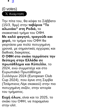
5
(0 votes)
Την πίτα του, θα κόψει το Σάββατο
(15/3, 9μμ) στην
ταβέρνα "Το
αλωνάκι" στη Ροδιά,
το
σκακιστικό τμήμα του ΟΦΗ.
Με καλό φαγητό, τραγούδι και
χορό,
το τμήμα του ΟΦΗ θα
γιορτάσει μια πολύ πετυχημένη
χρονιά, με σημαντικές εγχώριες και
διεθνείς διακρίσεις.
O ΟΦΗ στο σκάκι τερμάτισε την
δεύτερη στην Ελλάδα σε
πρωτάθλημα και Κύπελλο
, το
2024, ενώ συμμετείχε και στο
Ευρωπαϊκό Πρωτάθλημα
Συλλόγων 2024 (European Club
Cup 2024), που έγινε στη Σερβία
(Τσάμπιονς Λίγκ σκακιού) στην πιο
πετυχημένη σεζόν, στην ιστορία
του τμήματος.
Ευχή όλων,
είναι και το 2025, το
σκάκι του ΟΦΗ, να παραμείνει
στην ελίτ.