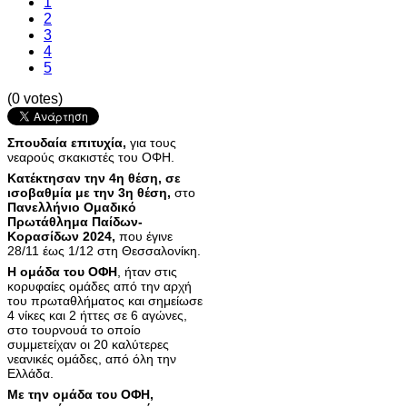
1
2
3
4
5
(0 votes)
Σπουδαία επιτυχία,
για τους
νεαρούς σκακιστές του ΟΦΗ.
Κατέκτησαν την 4η θέση, σε
ισοβαθμία με την 3η θέση,
στο
Πανελλήνιο Ομαδικό
Πρωτάθλημα Παίδων-
Κορασίδων 2024,
που έγινε
28/11 έως 1/12 στη Θεσσαλονίκη.
Η ομάδα του ΟΦΗ
, ήταν στις
κορυφαίες ομάδες από την αρχή
του πρωταθλήματος και σημείωσε
4 νίκες και 2 ήττες σε 6 αγώνες,
στο τουρνουά το οποίο
συμμετείχαν οι 20 καλύτερες
νεανικές ομάδες, από όλη την
Ελλάδα.
Με την ομάδα του ΟΦΗ,