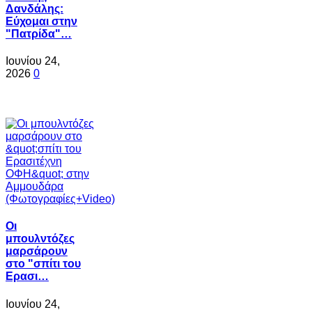
Δανδάλης:
Εύχομαι στην
"Πατρίδα"…
Ιουνίου 24,
2026
0
Oι
μπουλντόζες
μαρσάρουν
στο "σπίτι του
Ερασι…
Ιουνίου 24,