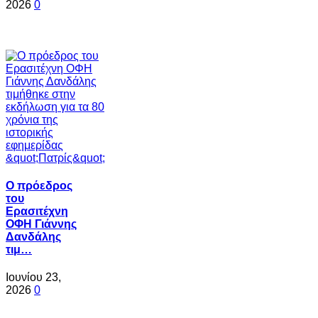
2026
0
Ο πρόεδρος
του
Ερασιτέχνη
ΟΦΗ Γιάννης
Δανδάλης
τιμ…
Ιουνίου 23,
2026
0