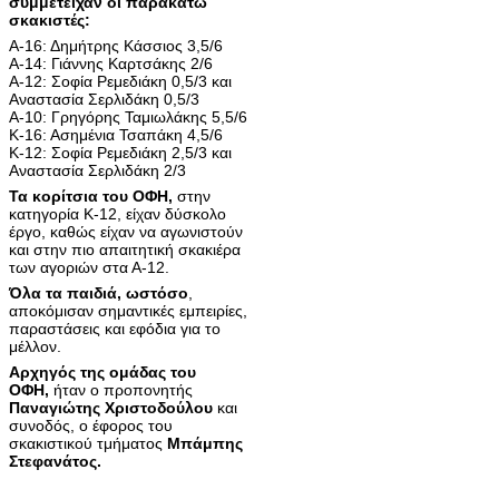
συμμετείχαν οι παρακάτω
σκακιστές:
Α-16: Δημήτρης Κάσσιος 3,5/6
Α-14: Γιάννης Καρτσάκης 2/6
Α-12: Σοφία Ρεμεδιάκη 0,5/3 και
Αναστασία Σερλιδάκη 0,5/3
Α-10: Γρηγόρης Ταμιωλάκης 5,5/6
Κ-16: Ασημένια Τσαπάκη 4,5/6
K-12: Σοφία Ρεμεδιάκη 2,5/3 και
Αναστασία Σερλιδάκη 2/3
Τα κορίτσια του ΟΦΗ,
στην
κατηγορία Κ-12, είχαν δύσκολο
έργο, καθώς είχαν να αγωνιστούν
και στην πιο απαιτητική σκακιέρα
των αγοριών στα Α-12.
Όλα τα παιδιά, ωστόσο
,
αποκόμισαν σημαντικές εμπειρίες,
παραστάσεις και εφόδια για το
μέλλον.
Αρχηγός της ομάδας του
ΟΦΗ,
ήταν ο προπονητής
Παναγιώτης Χριστοδούλου
και
συνοδός, ο έφορος του
σκακιστικού τμήματος
Μπάμπης
Στεφανάτος.