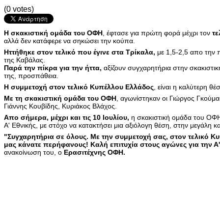
(0 votes)
Η σκακιστική ομάδα του ΟΦΗ
, έφτασε για πρώτη φορά μέχρι τον
τε
αλλά δεν κατάφερε να σηκώσει την κούπα.
Ηττήθηκε στον τελικό που έγινε στα Τρίκαλα,
με 1,5-2,5 απο την
της Καβάλας.
Παρά την πίκρα για την ήττα,
αξίζουν συγχαρητήρια στην σκακιστικ
της, προσπάθεια.
Η συμμετοχή στον τελικό Κυπέλλου Ελλάδος
, είναι η καλύτερη θέ
Με τη σκακιστική ομάδα του ΟΦΗ
, αγωνίστηκαν οι Γιώργος Γκούμ
Γιάννης Κουβίδης, Κυριάκος Βλάχος.
Απο σήμερα, μέχρι και τις 10 Ιουλίου,
η σκακιστική ομάδα του ΟΦΗ
Α' Εθνικής, με στόχο να κατακτήσει μια αξιόλογη θέση, στην μεγάλη κ
"Συγχαρητήρια σε όλους. Με την συμμετοχή σας, στον τελικό Κυ
μας κάνατε περήφανους! Καλή επιτυχία στους αγώνες για την Α'
ανακοίνωση του, ο
Ερασιτέχνης ΟΦΗ.