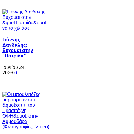
Γιάννης
Δανδάλης:
Εύχομαι στην
"Πατρίδα"…
Ιουνίου 24,
2026
0