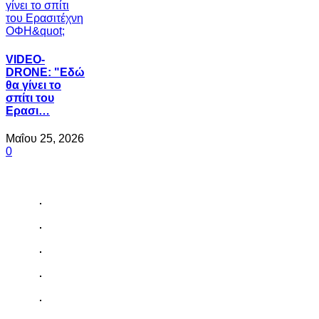
VIDEO-
DRONE: "Εδώ
θα γίνει το
σπίτι του
Ερασι…
Μαΐου 25, 2026
0