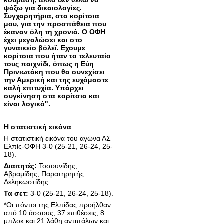
ψάξω για δικαιολογίες.
Συγχαρητήρια, στα κορίτσια
μου, για την προσπάθεια που
έκαναν όλη τη χρονιά. Ο ΟΦΗ
έχει μεγαλώσει και στο
γυναικείο βόλεϊ.
Εχουμε
κορίτσια που ήταν το τελευταίο
τους παιχνίδι, όπως η Εύη
Πρινιωτάκη που θα συνεχίσει
την Αμερική και της ευχόμαστε
καλή επιτυχία. Υπάρχει
συγκίνηση στα κορίτσια και
είναι λογικό".
Η στατιστική εικόνα
H στατιστική εικόνα του αγώνα ΑΣ
Ελπίς-ΟΦΗ 3-0 (25-21, 26-24, 25-
18).
Διαιτητές:
Τοσουνίδης,
Αβραμίδης, Παρατηρητής:
Δεληκωστίδης.
Τα σετ:
3-0 (25-21, 26-24, 25-18).
*Οι πόντοι της Ελπίδας προήλθαν
από 10 άσσους, 37 επιθέσεις, 8
μπλοκ και 21 λάθη αντιπάλων και