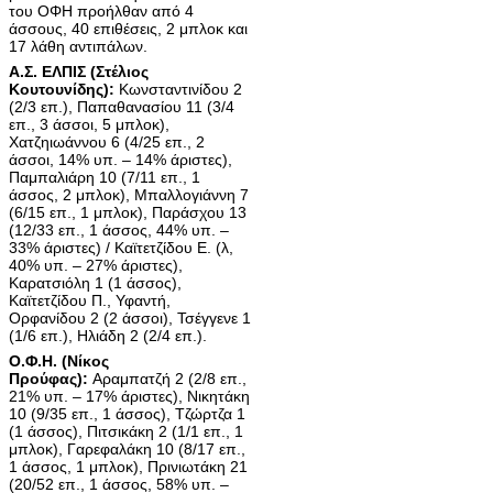
του ΟΦΗ προήλθαν από 4
άσσους, 40 επιθέσεις, 2 μπλοκ και
17 λάθη αντιπάλων.
Α.Σ. ΕΛΠΙΣ (Στέλιος
Κουτουνίδης):
Κωνσταντινίδου 2
(2/3 επ.), Παπαθανασίου 11 (3/4
επ., 3 άσσοι, 5 μπλοκ),
Χατζηιωάννου 6 (4/25 επ., 2
άσσοι, 14% υπ. – 14% άριστες),
Παμπαλιάρη 10 (7/11 επ., 1
άσσος, 2 μπλοκ), Μπαλλογιάννη 7
(6/15 επ., 1 μπλοκ), Παράσχου 13
(12/33 επ., 1 άσσος, 44% υπ. –
33% άριστες) / Καϊτετζίδου Ε. (λ,
40% υπ. – 27% άριστες),
Καρατσιόλη 1 (1 άσσος),
Καϊτετζίδου Π., Υφαντή,
Ορφανίδου 2 (2 άσσοι), Τσέγγενε 1
(1/6 επ.), Ηλιάδη 2 (2/4 επ.).
Ο.Φ.Η. (Νίκος
Προύφας):
Αραμπατζή 2 (2/8 επ.,
21% υπ. – 17% άριστες), Νικητάκη
10 (9/35 επ., 1 άσσος), Τζώρτζα 1
(1 άσσος), Πιτσικάκη 2 (1/1 επ., 1
μπλοκ), Γαρεφαλάκη 10 (8/17 επ.,
1 άσσος, 1 μπλοκ), Πρινιωτάκη 21
(20/52 επ., 1 άσσος, 58% υπ. –