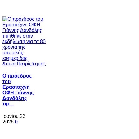
Ο πρόεδρος
του
Ερασιτέχνη
ΟΦΗ Γιάννης
Δανδάλης
τιμ…
Ιουνίου 23,
2026
0