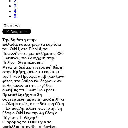
2
3
4
5
(0 votes)
Την 3η θέση στην
Ελλάδα,
κατέκτησαν τα κορίτσια
του ΟΦΗ, στο Final 4, του
Πανελλήνιου πρωταθλήματος Κ20
Γυναικών, που διεξήχθη στην
Πολίχνη Θεσσαλονίκης.
Μετά τη δεύτερη περσινή θέση
στην Κρήτη
, φέτος τα κορίτσια
του Νίκου Προύφα, ανέβηκαν ξανά
φέτος στο βάθρο και δείχνουν να
καθιερώνονται στις μεγάλες
δυνάμεις του Ελληνικού βόλεϊ.
Πρωταθλητής για 3η
συνεχόμενη χρονιά,
αναδείχθηκε
ο Ολυμπιακός, στην δεύτερη θέση
η Ελπίδα Αμπελοκήπων, στην 3η
θέση ο ΟΦΗ και την 4η θέση ο
Πήγασος Πολίχνης!
Ο δρόμος του ΟΦΗ για το
μετάλλιο
, στην Θεσσαλονίκη,