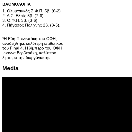
ΒΑΘΜΟΛΟΓΙΑ
1. Ολυμπιακός Σ.Φ.Π. 5β. (6-2)
2. Α.Σ. Ελπίς 5β. (7-6)
3. Ο.Φ.Η. 3β. (3-6)
4. Πήγασος Πολίχνης 2β. (3-5).
*Η Εύη Πρινιωτάκη του ΟΦΗ,
αναδείχθηκε καλύτερη επιθετικός
του Final 4. Η λίμπερο του ΟΦΗ
Ιωάννα Βερβεράκη, καλύτερο
λίμπερο της διοργάνωσης!
Media