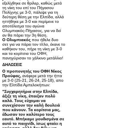
εξελίχθηκε σε θρίλερ, καθώς μετά
τη νίκη του επί του Πήγασου
Πολίχνης με 3-0, πάλεψε για τη
δεύτερη θέση με την Ελπίδα, αλλά
ηττήθηκε με 3-0 και περίμενε το
αποτέλεσμα του αγώνα
Ολυμπιακός-Πήγασος, για να δεί
αν θα πάρει την 3η θέση.
Ο Ολυμπιακός
που ήθελε δυο
σετ για να πάρει τον τίτλο, έκανε το
καθήκον του, πήρε τη νίκη με 3-0
και τα κορίτσια του ΟΦΗ,
πανηγύρισαν το χάλκινο μετάλλιο!
ΔΗΛΩΣΕΙΣ
Ο προπονητής του ΟΦΗ Νίκος
Προύφας,
ανέφερε μετά την ήττα
με 3-0 (25-21, 26-24, 25-18), απο
την Ελπίδα Αμπελοκήπων:
"Συγχαρητήρια στην Ελπίδα,
άξιζε τη νίκη, έπαιξαν πολύ
καλά. Τους εύχομαι να
συνεχίσουν την καλή δουλειά
που κάνουν. Τα κορίτσια μας,
έδωσαν τον καλύτερο τους
εαυτό. Mπήκαμε μουδισμένα σε
αυτό το παιχνίδι, ίσως φταίει η
κούραση, αλλά δεν θέλω να