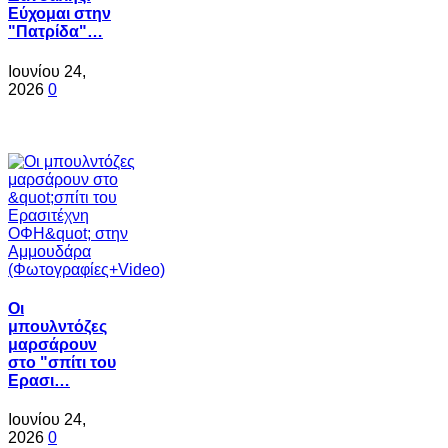
Εύχομαι στην
"Πατρίδα"…
Ιουνίου 24,
2026
0
Oι
μπουλντόζες
μαρσάρουν
στο "σπίτι του
Ερασι…
Ιουνίου 24,
2026
0