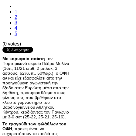
1
2
3
4
5
(0 votes)
Με κορυφαίο παίκτη
τον
Πορτορικανό ακραίο Πέδρο Μολίνα
(16π, 11/21 επιθ, 2 μπλοκ, 3
άσσους, 62%υπ., 50%αρ.), ο ΟΦΗ
αν και είχε εξασφαλίσει απο την
προηγούμενη αγωνιστική την
έξοδο στην Ευρώπη μέσα απο την
5η θέση, πρόσφερε θέαμα στους
φίλους του, που βρέθηκαν στο
κλειστό γυμναστήριο του
Βαρδινογιάννειου Αθλητκού
Κέντρου, κερδίζοντας τον Πανιώνιο
με 3-0 σετ (25-22, 25-21, 25-16).
Το τραγούδι των φιλάθλων του
ΟΦΗ
, προκειμένου να
ευχαριστήσουν τα παιδιά της