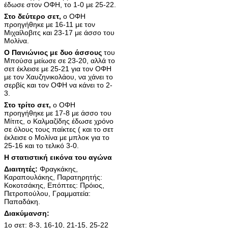
έδωσε στον ΟΦΗ, το 1-0 με 25-22.
Στο δεύτερο σετ,
ο ΟΦΗ
προηγήθηκε με 16-11 με τον
Μιχαίλοβιτς και 23-17 με άσσο του
Μολίνα.
Ο Πανιώνιος με δυο άσσους
του
Μπούσα μείωσε σε 23-20, αλλά το
σετ έκλεισε με 25-21 για τον ΟΦΗ
με τον Χαυζηνικολάου, να χάνει το
σερβίς και τον ΟΦΗ να κάνει το 2-
3.
Στο τρίτο σετ,
ο ΟΦΗ
προηγήθηκε με 17-8 με άσσο του
Μίτιτς, ο Καλμαζίδης έδωσε χρόνο
σε όλους τους παίκτες ( και το σετ
έκλεισε ο Μολίνα με μπλοκ για το
25-16 και το τελικό 3-0.
Η στατιστική εικόνα του αγώνα
Διαιτητές:
Φραγκάκης,
Καραπουλάκης, Παρατηρητής:
Κοκοτσάκης, Επόπτες: Πρόιος,
Πετροπούλου, Γραμματεία:
Παπαδάκη.
Διακύμανση:
1ο σετ: 8-3, 16-10, 21-15, 25-22