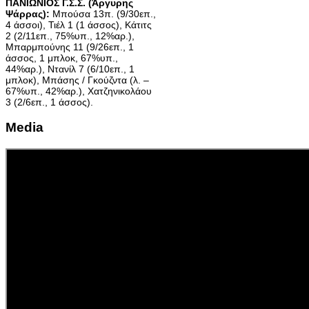
ΠΑΝΙΩΝΙΟΣ Γ.Σ.Σ. (Άργυρης
Ψάρρας):
Μπούσα 13π. (9/30επ.,
4 άσσοι), Τιέλ 1 (1 άσσος), Κάτιτς
2 (2/11επ., 75%υπ., 12%αρ.),
Μπαρμπούνης 11 (9/26επ., 1
άσσος, 1 μπλοκ, 67%υπ.,
44%αρ.), Ντανίλ 7 (6/10επ., 1
μπλοκ), Μπάσης / Γκούζντα (λ. –
67%υπ., 42%αρ.), Χατζηνικολάου
3 (2/6επ., 1 άσσος).
Media