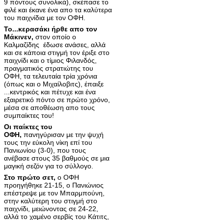
9 πόντους συνολικά), σκέπασε το
φιλέ και έκανε ένα απο τα καλύτερα
του παιχνίδια με τον ΟΦΗ.
Το...κερασάκι ήρθε απο τον
Μάκινεν,
στον οποίο ο
Καλμαζίδης έδωσε ανάσες, αλλά
και σε κάποια στιγμή τον έριξε στο
παιχνίδι και ο τίμιος Φιλανδός,
πραγματικός στρατιώτης του
ΟΦΗ, τα τελευταία τρία χρόνια
(όπως και ο Μιχαίλοβιτς), έπαιξε
...κεντρικός και πέτυχε και ένα
εξαιρετικό πόντο σε πρώτο χρόνο,
μέσα σε αποθέωση απο τους
συμπαίκτες του!
Οι παίκτες του
ΟΦΗ,
πανηγύρισαν με την ψυχή
τους την εύκολη νίκη επί του
Πανιωνίου (3-0), που τους
ανέβασε στους 35 βαθμούς σε μια
μαγική σεζόν για το σύλλογο.
Στο πρώτο σετ,
ο ΟΦΗ
προηγήθηκε 21-15, ο Πανιώνιος
επέστρεψε με τον Μπαρμπούνη,
στην καλύτερη του στιγμή στο
παιχνίδι, μειώνοντας σε 24-22,
αλλά το χαμένο σερβίς του Κάτιτς,