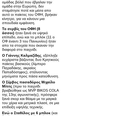
ομάδας βόλεϊ που έβγαλαν την
ομάδα στην Ευρώπη, δεν
σταμάτησε ποτέ και μέσα απο
αυτό οι παίκτες του ΟΦΗ, βρήκαν
κίνητρο, για να κάνουν μια
σπουδαία εμφάνιση.
Το σερβίς του ΟΦΗ (8
άσσοι)
ήταν ξανά σε υψηκό
επίπεδο, ενώ και το μπλόκ (11 ο
ΟΦ έναντι 3 του Πανιωνίου) ήταν
απο τα στοιχεία που έκαναν την
διαφορά στο παιχνίδι.
Ο Γιάννης Καλμαζίδης
, εξέπληξε
ευχάριστα βάζοντας δυο Κρητικούς
παίκτες βασικούς (λίμπερο
Παχιαδάκης, ακραίος
Παπαδόσηφος), στέλνοντας
μηνύματα προς πάσα κατεύθυνση.
Ο Σέρβος πασαδόρος Μιχαίλο
Μίτιτς
(πριν το παιχνίδι
βραβεύθηκε ως MVP BIKOS COLA
της 13ης αγωνιστικής), πρόσφερε
ξανά σκορ και θέαμα με τα μαγικά
του χέρια και μετρικά πλασέ, σε μια
επίδειξη υψηλής τεχνικής.
Ενώ ο Σταθέλος με 6 μπλοκ
(και