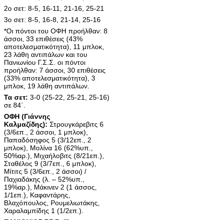
2ο σετ: 8-5, 16-11, 21-16, 25-21
3ο σετ: 8-5, 16-8, 21-14, 25-16
*Οι πόντοι του ΟΦΗ προήλθαν: 8
άσσοι, 33 επιθέσεις (43%
αποτελεσματικότητα), 11 μπλοκ,
23 λάθη αντιπάλων και του
Πανιωνίου Γ.Σ.Σ. οι πόντοι
προήλθαν: 7 άσσοι, 30 επιθέσεις
(33% αποτελεσματικότητα), 3
μπλοκ, 19 λάθη αντιπάλων.
Τα σετ:
3-0 (25-22, 25-21, 25-16)
σε 84΄.
ΟΦΗ (Γιάννης
Καλμαζίδης):
Στρουγκάρεβιτς 6
(3/6επ., 2 άσσοι, 1 μπλοκ),
Παπαδόσηφος 5 (3/12επ., 2
μπλοκ), Μολίνα 16 (62%υπ.,
50%αρ.), Μιχαήλοβιτς (8/21επ.),
Σταθέλος 9 (3/7επ., 6 μπλοκ),
Μίτιτς 5 (3/6επ., 2 άσσοι) /
Παχιαδάκης (λ. – 52%υπ.,
19%αρ.), Μάκινεν 2 (1 άσσος,
1/1επ.), Καφαντάρης,
Βλαχόπουλος, Ρουμελιωτάκης,
Χαραλαμπίδης 1 (1/2επ.).