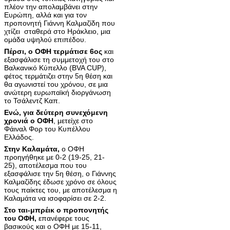
πλέον την απολαμβάνει στην
Ευρώπη, αλλά και για τον
προπονητή Γιάννη Καλμαζίδη που
χτίζει σταθερά στο Ηράκλειο, μια
ομάδα υψηλού επιπέδου.
Πέρσι, ο ΟΦΗ τερμάτισε 6ος
και
εξασφάλισε τη συμμετοχή του στο
Βαλκανικό Κύπελλο (BVA CUP),
φέτος τερμάτιζει στην 5η θέση και
θα αγωνιστεί του χρόνου, σε μια
ανώτερη ευρωπαϊκή διοργάνωση
το Τσάλεντζ Καπ.
Ενώ, για δεύτερη συνεχόμενη
χρονιά ο ΟΦΗ
, μετείχε στο
Φάιναλ Φορ του Κυπέλλου
Ελλάδος.
Στην Καλαμάτα,
ο ΟΦΗ
προηγήθηκε με 0-2 (19-25, 21-
25), αποτέλεσμα που του
εξασφάλισε την 5η θέση, ο Γιάννης
Καλμαζίδης έδωσε χρόνο σε όλους
τους παίκτες του, με αποτέλεσμα η
Καλαμάτα να ισοφαρίσει σε 2-2.
Στο ται-μπρέικ ο προπονητής
του ΟΦΗ,
επανέφερε τους
βασικούς και ο ΟΦΗ με 15-11,