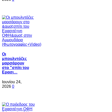
Oι
μπουλντόζες
μαρσάρουν
στο "σπίτι του
Ερασι…
Ιουνίου 24,
2026
0