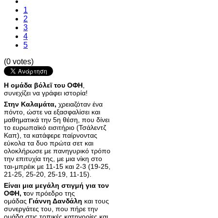
1
2
3
4
5
(0 votes)
Η ομάδα βόλεϊ του ΟΦΗ
,
συνεχίζει να γράφει ιστορία!
Στην Καλαμάτα,
χρειαζόταν ένα
πόντο, ώστε να εξασφαλίσει και
μαθηματικά την 5η θέση, που δίνει
το ευρωπαϊκό εισιτήριο (Τσάλεντζ
Καπ), τα κατάφερε παίρνοντας
εύκολα τα δυο πρώτα σετ και
ολοκλήρωσε με πανηγυρικό τρόπο
την επιτυχία της, με μια νίκη στο
ται-μπρέικ με 11-15 και 2-3 (19-25,
21-25, 25-20, 25-19, 11-15).
Είναι μια μεγάλη στιγμή για τον
ΟΦΗ, τ
ον πρόεδρο της
ομάδας
Γιάννη Δανδάλη
και τους
συνεργάτες του,
που πήρε την
ομάδα στις τοπικές κατηγορίες και