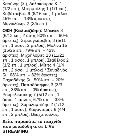
Καούνης (λ.), Δαλακούρας Κ. 1
(1/2 επ.), Μπιρμπίλης 1 (1/1 επ.),
Κοβάτσεβιτς 9 (8/16 επ., 1 μπλοκ,
45% υπ. – 18% άριστες),
Μανωλάκης 2 (2/5 επ.).
ΟΦΗ (Καλμαζίδης):
Μάκινεν 8
(6/13 επ., 2 άσοι, 80% υπ. – 60%
άριστες), Στρουγκάρεβιτς 8 (5/11
επ., 1 άσος, 2 μπλοκ), Μολίνα 15
(15/26 επ., 79% υπ. – 42%
άριστες), Μιχαήλοβιτς 13 (11/21
επ., 1 άσος, 1 μπλοκ), Σταθέλος 2
(1/2 επ., 1 μπλοκ), Μίτιτς 4 (1/4
επ., 2 άσοι, 1 μπλοκ) / Συναδινός
(λ., 68% υπ. – 32% άριστες),
Παχιαδάκης (λ., 50% υπ. – 20%
άριστες), Παπαδόσηφος 3 (3/3
επ., 33% υπ. – 0% άριστες),
Ρουμελιωτάκης 7 (5/12 επ., 1
άσος, 1 μπλοκ, 67% υπ. – 33%
άριστες), Χαραλαμπίδης 2 (1/12
επ., 1 άσος), Καφαντάρης 6 (4/4
επ., 2 μπλοκ), Βλαχόπουλος.
Δείτε παρακάτω το παιχνίδι
που μεταδόθηκε σε LIVE
STREAMING.