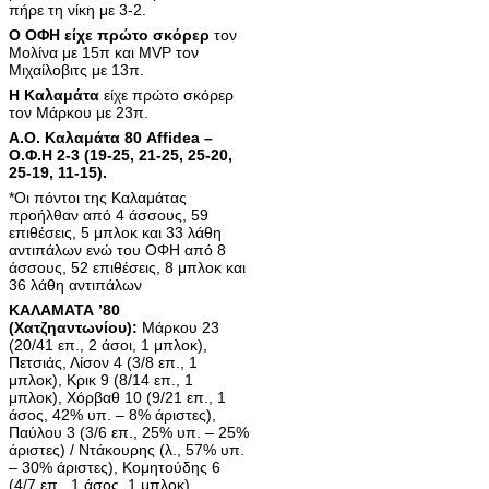
πήρε τη νίκη με 3-2.
Ο ΟΦΗ είχε πρώτο σκόρερ
τον
Μολίνα με 15π και MVP τον
Μιχαίλοβιτς με 13π.
Η Καλαμάτα
είχε πρώτο σκόρερ
τον Μάρκου με 23π.
Α.Ο. Καλαμάτα 80 Affidea –
Ο.Φ.Η 2-3 (19-25, 21-25, 25-20,
25-19, 11-15).
*Οι πόντοι της Καλαμάτας
προήλθαν από 4 άσσους, 59
επιθέσεις, 5 μπλοκ και 33 λάθη
αντιπάλων ενώ του ΟΦΗ από 8
άσσους, 52 επιθέσεις, 8 μπλοκ και
36 λάθη αντιπάλων
ΚΑΛΑΜΑΤΑ ’80
(Χατζηαντωνίου):
Μάρκου 23
(20/41 επ., 2 άσοι, 1 μπλοκ),
Πετσιάς, Λίσον 4 (3/8 επ., 1
μπλοκ), Κρικ 9 (8/14 επ., 1
μπλοκ), Χόρβαθ 10 (9/21 επ., 1
άσος, 42% υπ. – 8% άριστες),
Παύλου 3 (3/6 επ., 25% υπ. – 25%
άριστες) / Ντάκουρης (λ., 57% υπ.
– 30% άριστες), Κομητούδης 6
(4/7 επ., 1 άσος, 1 μπλοκ),