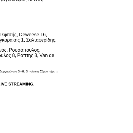
, Τεφτσής, Deweese 16,
υγκαράκης 1, Σαλταφερίδης.
ινός, Ρουσόπουλος,
υλος 8, Ράπτης 8, Van de
 διοργανώνει ο ΟΦΗ. Ο Φοίνικας Σύρου πήρε τη
 LIVE STREAMING.