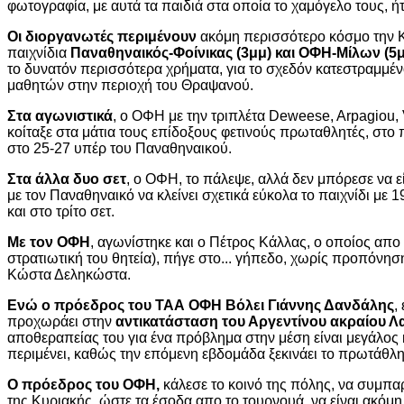
φωτογραφία, με αυτά τα παιδιά στα οποία το χαμόγελο τους, ή
Οι διοργανωτές περιμένουν
ακόμη περισσότερο κόσμο την 
παιχνίδια
Παναθηναικός-Φοίνικας (3μμ) και ΟΦΗ-Μίλων (5
το δυνατόν περισσότερα χρήματα, για το σχεδόν κατεστραμμέ
μαθητών στην περιοχή του Θραψανού.
Στα αγωνιστικά
, ο ΟΦΗ με την τριπλέτα Deweese, Arpagiou,
κοίταξε στα μάτια τους επίδοξους φετινούς πρωταθλητές, στο 
στο 25-27 υπέρ του Παναθηναικού.
Στα άλλα δυο σετ
, ο ΟΦΗ, το πάλεψε, αλλά δεν μπόρεσε να εί
με τον Παναθηναικό να κλείνει σχετικά εύκολα το παιχνίδι με 1
και στο τρίτο σετ.
Με τον ΟΦΗ
, αγωνίστηκε και ο Πέτρος Κάλλας, ο οποίος απο 
στρατιωτική του θητεία), πήγε στο... γήπεδο, χωρίς προπόνησ
Κώστα Δεληκώστα.
Ενώ ο πρόεδρος του ΤΑΑ ΟΦΗ Βόλει Γιάννης Δανδάλης
,
προχωράει στην
αντικατάσταση του Αργεντίνου ακραίου 
αποθεραπείας του για ένα πρόβλημα στην μέση είναι μεγάλος 
περιμένει, καθώς την επόμενη εβδομάδα ξεκινάει το πρωτάθλ
Ο πρόεδρος του ΟΦΗ,
κάλεσε το κοινό της πόλης, να συμπαρ
της Κυριακής, ώστε τα έσοδα απο το τουρνουά, να είναι ακόμη