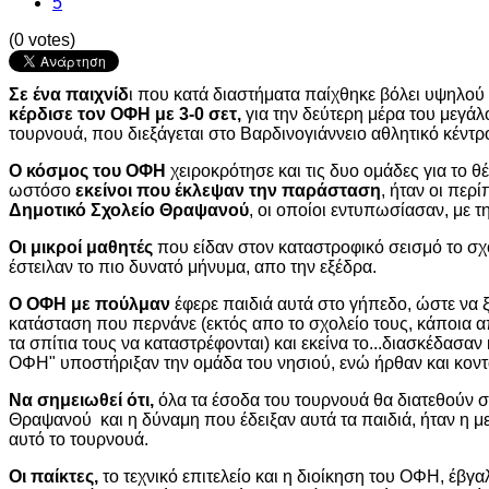
5
(0 votes)
Σε ένα παιχνίδ
ι που κατά διαστήματα παίχθηκε βόλει υψηλού
κέρδισε τον ΟΦΗ με 3-0 σετ,
για την δεύτερη μέρα του μεγά
τουρνουά, που διεξάγεται στο Βαρδινογιάννειο αθλητικό κέντρ
Ο κόσμος του ΟΦΗ
χειροκρότησε και τις δυο ομάδες για το 
ωστόσο
εκείνοι που έκλεψαν την παράσταση
, ήταν οι περ
Δημοτικό Σχολείο Θραψανού
, οι οποίοι εντυπωσίασαν, με τ
Οι μικροί μαθητές
που είδαν στον καταστροφικό σεισμό το σχο
έστειλαν το πιο δυνατό μήνυμα, απο την εξέδρα.
Ο ΟΦΗ με πούλμαν
έφερε παιδιά αυτά στο γήπεδο, ώστε να
κατάσταση που περνάνε (εκτός απο το σχολείο τους, κάποια απ
τα σπίτια τους να καταστρέφονται) και εκείνα το...διασκέδασα
ΟΦΗ" υποστήριξαν την ομάδα του νησιού, ενώ ήρθαν και κοντ
Να σημειωθεί ότι,
όλα τα έσοδα του τουρνουά θα διατεθούν σ
Θραψανού και η δύναμη που έδειξαν αυτά τα παιδιά, ήταν η μ
αυτό το τουρνουά.
Oι παίκτες,
το τεχνικό επιτελείο και η διοίκηση του ΟΦΗ, έβγ