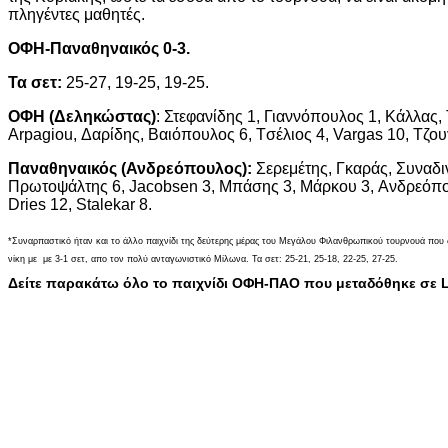
πληγέντες μαθητές.
ΟΦΗ-Παναθηναικός 0-3.
Τα σετ:
25-27, 19-25, 19-25.
ΟΦΗ (Δεληκώστας)
: Στεφανίδης 1, Γιαννόπουλος 1, Κάλλας
Arpagiou, Δαρίδης, Βαιόπουλος 6, Tσέλιος 4, Vargas 10, Τζο
Παναθηναικός (Ανδρεόπουλος):
Σερεμέτης, Γκαράς, Συναδ
Πρωτοψάλτης 6, Jacobsen 3, Μπάσης 3, Mάρκου 3, Aνδρεόπο
Dries 12, Stalekar 8.
*Συναρπαστικό ήταν και το άλλο παιχνίδι της δεύτερης μέρας του Μεγάλου Φιλανθρωπικού τουρνουά που
νίκη με με 3-1 σετ, απο τον πολύ ανταγωνιστικό Μίλωνα. Τα σετ: 25-21, 25-18, 22-25, 27-25.
Δείτε παρακάτω όλο το παιχνίδι ΟΦΗ-ΠΑΟ που μεταδόθηκε σε