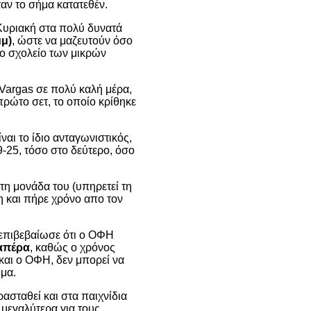
ταν το σήμα κατατεθέν.
Κυριακή στα πολύ δυνατά
μμ)
, ώστε να μαζευτούν όσο
νο σχολείο των μικρών
 Vargas σε πολύ καλή μέρα,
πρώτο σετ, το οποίο κρίθηκε
ναι το ίδιο ανταγωνιστικός,
9-25, τόσο στο δεύτερο, όσο
τη μονάδα του (υπηρετεί τη
η και πήρε χρόνο απο τον
 επιβεβαίωσε ότι ο ΟΦΗ
Λαπέρα
, καθώς ο χρόνος
και ο ΟΦΗ, δεν μπορεί να
ημα.
ασταθεί και στα παιχνίδια
 μεγαλύτερα για τους