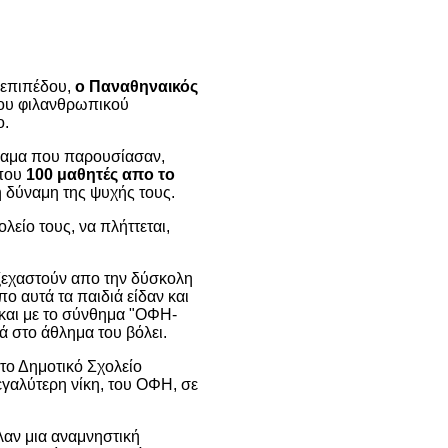
 επιπέδου,
ο Παναθηναικός
λου φιλανθρωπικού
ο.
θέαμα που παρουσίασαν,
ίπου
100 μαθητές απο το
η δύναμη της ψυχής τους.
λείο τους, να πλήττεται,
 ξεχαστούν απο την δύσκολη
ο αυτά τα παιδιά είδαν και
ν και με το σύνθημα "ΟΦΗ-
ά στο άθλημα του βόλει.
το Δημοτικό Σχολείο
εγαλύτερη νίκη, του ΟΦΗ, σε
αλαν μια αναμνηστική