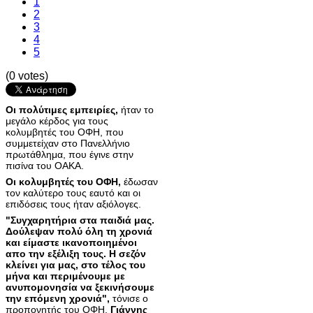
1
2
3
4
5
(0 votes)
Οι πολύτιμες εμπειρίες,
ήταν το
μεγάλο κέρδος για τους
κολυμβητές του ΟΦΗ, που
συμμετείχαν στο Πανελλήνιο
πρωτάθλημα, που έγινε στην
πισίνα του ΟΑΚΑ.
Οι κολυμβητές του ΟΦΗ,
έδωσαν
τον καλύτερο τους εαυτό και οι
επιδόσεις τους ήταν αξιόλογες.
"Συγχαρητήρια στα παιδιά μας.
Δούλεψαν πολύ όλη τη χρονιά
και είμαστε ικανοποιημένοι
απο την εξέλιξη τους. Η σεζόν
κλείνει για μας, στο τέλος του
μήνα και περιμένουμε με
ανυπομονησία να ξεκινήσουμε
την επόμενη χρονιά",
τόνισε ο
προπονητής του ΟΦΗ,
Γιάννης