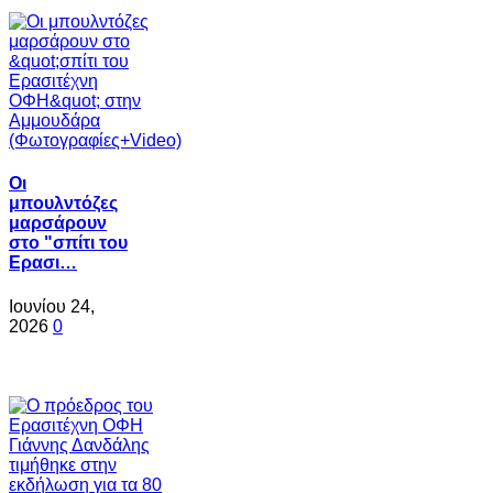
Oι
μπουλντόζες
μαρσάρουν
στο "σπίτι του
Ερασι…
Ιουνίου 24,
2026
0