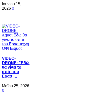
Ιουνίου 15,
2026
0
VIDEO-
DRONE: "Εδώ
θα γίνει το
σπίτι του
Ερασι…
Μαΐου 25, 2026
0