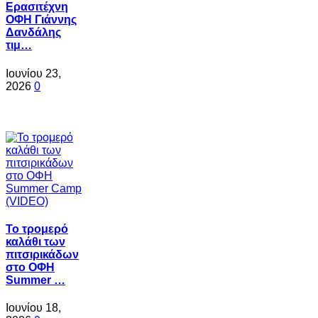
Ερασιτέχνη
ΟΦΗ Γιάννης
Δανδάλης
τιμ…
Ιουνίου 23,
2026
0
Το τρομερό
καλάθι των
πιτσιρικάδων
στο ΟΦΗ
Summer …
Ιουνίου 18,