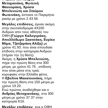
Μετοχιανάκη, Φωτεινή
Φανουράκη, Χρύσα
Μπελενιώτη και Σταύρου
Φωτεινάκη,
έσπασε το Παγκρήτιο
ρεκόρ με χρόνο 2.43.56.
Μεγάλες επιδόσεις,
έγιναν ακόμη
στην σκυταλοδρομία 4Χ100
Ανδρών απο τους αθλητές του
ΟΦΗ
(Γιώργο Καλογεράκη,
Απολλόδωρο Σαατσάκη, Ενρίκο
Μέμα, Τζατζαράκη Αλέξη)
με
χρόνο 41.93, που είναι σπουδαία
επίδοση στην κατηγορία Ανδρών
(πήραν την 1η θέση).
Ακόμη, η
Χρύσα Μπελενιώτη,
πήρε την πρώτη θέση στα 300
μέτρα, με χρόνο 41.76 , επίδοση
που είναι μέσα στις τρείς
κορυφαίες στην Ελλάδα φέτος
Η
Εβελίνα Μακατουνάκη,
πήρε
την πρώτη θέση στα 150 μέτρα με
χρόνο 19.20.
Ενώ πρώτος αναδείχθηκε και ο
Ανδρέας Μετοχιανάκης
, στα 300
μέτρα με χρόνο 37.37 στην
κατηγορία Κ16.
Μεγάλες επιδόσεις
, ειχε ο ΟΦΗ