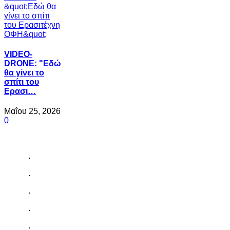
VIDEO-
DRONE: "Εδώ
θα γίνει το
σπίτι του
Ερασι…
Μαΐου 25, 2026
0