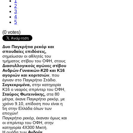
1
2
3
4
5
(0 votes)
Δυο Παγκρήτια ρεκόρ και
σπουδαίες επιδόσεις,
σημείωσαν οι αθλητές του
τμήματος στίβου του ΟΦΗ, στους
Διασυλλογικούς αγώνες στίβου
Ανδρών-Γυναικών-Κ20 και Κ16
αγοριών και κοριτσιών
, που
έγιναν στο Παγκρήτιο Στάδιο.
Συγκεκριμένα,
στην κατηγορία
Κ16 ο νεαρός σπρίντερ του ΟΦΗ,
Σταύρος Φωτεινάκης,
στα 80
μέτρα, έκανε Παγκρήτιο ρεκόρ, με
χρόνο 9.10, επίδοση που είναι η
5η στην Ελλάδα όλων των
εποχών!
Παγκρήτιο ρεκόρ, έκαναν όμως και
οι σπρίντερ του ΟΦΗ, στην
κατηγορία 4Χ300 Μικτή.
Η ομάδα των
Ανδρέα