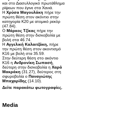
και στο Διασυλλογικό πρωτάθλημα
ρίψεων που έγινε στα Χανιά.
Η
Χρύσα Μαγουλάκη
πήρε την
πρώτη θέση στον ακόντιο στην
κατηγορία Κ20 με ατομικό ρεκόρ
(47.84).
Ο
Μάρκος Τζίκας
πήρε την
πρώτη θέση στην δισκοβολία με
βολή στα 46.74.
Η
Αγγελική Καλαιτζάκη,
πήρε
την πρώτη θέση στον ακοντισμό
Κ16 με βολή στα 35.59.
Στην δεύτερη θέση στο ακόντιο
Κ16 η
Ανδρονίκη Σωπασή
,
δεύτερη στην δισκοβολία η
Χαρά
Μακράκη
(31.27), δεύτερος στη
σφυροβολία ο
Παναγιώτης
Μπαχαρίδης
(14.10).
Δείτε παρακάτω φωτογραφίες.
Media