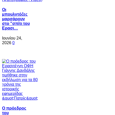
Oι
μπουλντόζες
μαρσάρουν
στο "σπίτι του
Ερασι…
Ιουνίου 24,
2026
0
Ο πρόεδρος
του