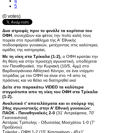
4
5
(0 votes)
Δυο στροφές πριν το φινάλε τα κορίτσια του
ΟΦΗ
, συνεχίζουν και φέτος την πολύ καλή τους
πορεία στο πρωτάθλημα της Α' Εθνικής
ποδοσφαίρου γυναικών, μετέχοντας στις καλύτερες
ομάδες της κατηγορίας.
Με τη νίκη στα Τρίκαλα (1-2),
ο ΟΦΗ κρατάει την
4η θέση και στην προσεχή αγωνιστική, υποδέχεται
τον Παναθηναϊκό, την Κυριακή (10/5, 4μμ) στο
Βαρδινογιάννειο Αθλητικό Κέντρο, σε ένα ντέρμπι
τετράδας με τον ΟΦΗ να είναι στο +4 απο τις
πράσινες και να θέλει να διατηρηθεί εκεί
Δείτε στο παρακάτω VIDEO τα καλύτερα
στιγμιότυπα απο τη νίκη του ΟΦΗ στα Τρίκαλα
(1-2).
Αναλυτικά τ' αποτελέσματα και οι σκόρερ της
24ης αγωνιστικής στην Α' Εθνική γυναικών:
ΠΑΟΚ - Παναθηναϊκός 2-0
(31' Αντρεέφσκα, 70'
Γκατσανίτσα).
Αστέρας Τρίπολης - Οδυσσέας Μοσχάτου 1-0 (7'
Προξένου).
Τρίκαλα - ΟΦΗ 1-2 (15' Κατσιγιάννη - 45+1'