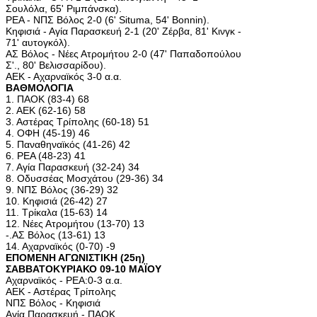
Σουλόλα, 65' Ριμπάνσκα).
ΡΕΑ - ΝΠΣ Βόλος 2-0 (6' Situma, 54' Bonnin).
Κηφισιά - Αγία Παρασκευή 2-1 (20' Ζέρβα, 81' Κινγκ -
71' αυτογκόλ).
ΑΣ Βόλος - Νέες Ατρομήτου 2-0 (47' Παπαδοπούλου
Σ'., 80' Βελισσαρίδου).
ΑΕΚ - Αχαρναϊκός 3-0 α.α.
ΒΑΘΜΟΛΟΓΙΑ
1. ΠΑΟΚ (83-4) 68
2. ΑΕΚ (62-16) 58
3. Αστέρας Τρίπολης (60-18) 51
4. ΟΦΗ (45-19) 46
5. Παναθηναϊκός (41-26) 42
6. ΡΕΑ (48-23) 41
7. Αγία Παρασκευή (32-24) 34
8. Οδυσσέας Μοσχάτου (29-36) 34
9. ΝΠΣ Βόλος (36-29) 32
10. Κηφισιά (26-42) 27
11. Τρίκαλα (15-63) 14
12. Νέες Ατρομήτου (13-70) 13
-.ΑΣ Βόλος (13-61) 13
14. Αχαρναϊκός (0-70) -9
ΕΠΟΜΕΝΗ ΑΓΩΝΙΣΤΙΚΗ (25η)
ΣΑΒΒΑΤΟΚΥΡΙΑΚΟ 09-10 ΜΑΪΟΥ
Αχαρναϊκός - ΡΕΑ:0-3 α.α.
ΑΕΚ - Αστέρας Τρίπολης
ΝΠΣ Βόλος - Κηφισιά
Αγία Παρασκευή - ΠΑΟΚ