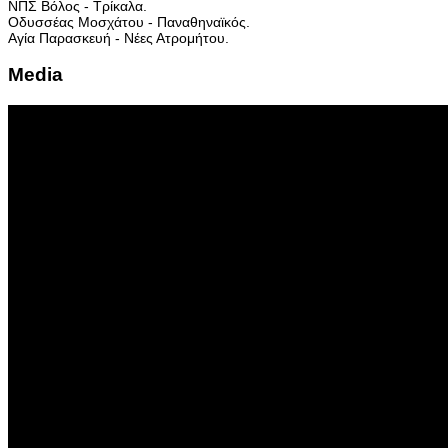
ΝΠΣ Βόλος - Τρίκαλα.
Οδυσσέας Μοσχάτου - Παναθηναϊκός.
Αγία Παρασκευή - Νέες Ατρομήτου.
Media