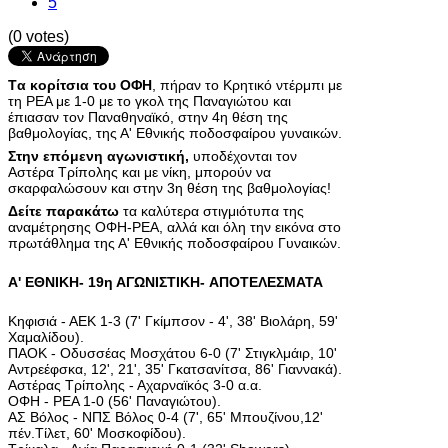
5
(0 votes)
Tα κορίτσια του ΟΦΗ
, πήραν το Κρητικό ντέρμπι με
τη ΡΕΑ με 1-0 με το γκολ της Παναγιώτου και
έπιασαν τον Παναθηναϊκό, στην 4η θέση της
βαθμολογίας, της Α' Εθνικής ποδοσφαίρου γυναικών.
Στην επόμενη αγωνιστική,
υποδέχονται τον
Αστέρα Τρίπολης και με νίκη, μπορούν να
σκαρφαλώσουν και στην 3η θέση της βαθμολογίας!
Δείτε παρακάτω
τα καλύτερα στιγμιότυπα της
αναμέτρησης ΟΦΗ-ΡΕΑ, αλλά και όλη την εικόνα στο
πρωτάθλημα της Α' Εθνικής ποδοσφαίρου Γυναικών.
Α' ΕΘΝΙΚΗ- 19η ΑΓΩΝΙΣΤΙΚΗ- ΑΠΟΤΕΛΕΣΜΑΤΑ
Κηφισιά - ΑΕΚ 1-3 (7' Γκίμπσον - 4', 38' Βιολάρη, 59'
Χαμαλίδου).
ΠΑΟΚ - Οδυσσέας Μοσχάτου 6-0 (7' Στιγκλμάιρ, 10'
Αντρεέφσκα, 12', 21', 35' Γκατσανίτσα, 86' Γιαννακά).
Αστέρας Τρίπολης - Αχαρναϊκός 3-0 α.α.
ΟΦΗ - ΡΕΑ 1-0 (56' Παναγιώτου).
ΑΣ Βόλος - ΝΠΣ Βόλος 0-4 (7', 65' Μπουζίνου,12'
πέν.Τίλετ, 60' Μοσκοφίδου).