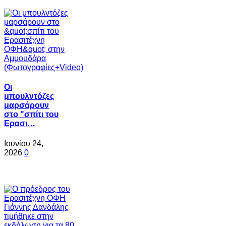
Oι
μπουλντόζες
μαρσάρουν
στο "σπίτι του
Ερασι…
Ιουνίου 24,
2026
0