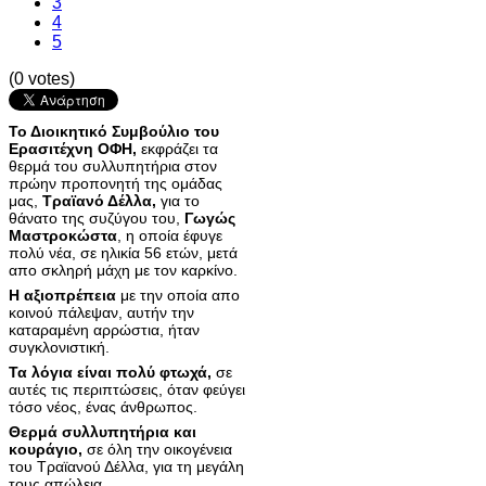
3
4
5
(0 votes)
Το Διοικητικό Συμβούλιο του
Ερασιτέχνη ΟΦΗ,
εκφράζει τα
θερμά του συλλυπητήρια στον
πρώην προπονητή της ομάδας
μας,
Τραϊανό Δέλλα,
για το
θάνατο της συζύγου του,
Γωγώς
Μαστροκώστα
, η οποία έφυγε
πολύ νέα, σε ηλικία 56 ετών, μετά
απο σκληρή μάχη με τον καρκίνο.
Η αξιοπρέπεια
με την οποία απο
κοινού πάλεψαν, αυτήν την
καταραμένη αρρώστια, ήταν
συγκλονιστική.
Τα λόγια είναι πολύ φτωχά,
σε
αυτές τις περιπτώσεις, όταν φεύγει
τόσο νέος, ένας άνθρωπος.
Θερμά συλλυπητήρια και
κουράγιο,
σε όλη την οικογένεια
του Τραϊανού Δέλλα, για τη μεγάλη
τους απώλεια.