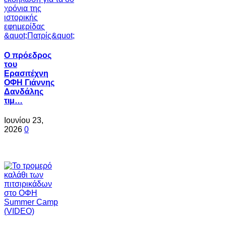
Ο πρόεδρος
του
Ερασιτέχνη
ΟΦΗ Γιάννης
Δανδάλης
τιμ…
Ιουνίου 23,
2026
0