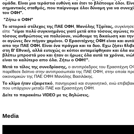
ομάδα. Είναι μια τεράστια ευθύνη και έτσι το βλέπουμε όλοι. Είνα
σημαντικός σταθμός, που παίρνουμε όλοι δύναμη για να συνεχ
τον ΟΦΗ".
"Zήτω ο ΟΦΗ"
Το ιστορικό στέλεχος της ΠΑΕ ΟΦΗ
,
Μανόλης Τζιρίτας,
συγκίνησε
είπε
"είμαι πολύ συγκινημένος γιατί μετά απο τόσους αγώνες πο
τόσους ανθρώπους να παλεύουν, νιώθουμε τη δικαίωση και την 
οι αγώνες δεν πήγαν χαμένοι. Ο Ερασιτέχνης ΟΦΗ είναι και αυτό
απο την ΠΑΕ ΟΦΗ. Είναι ένα πράγμα και τα δυο. Εχω ζήσει θλιβε
στη Β' Εθνική, αλλά ευτυχώς οι κόποι ανταμείφθηκαν και όλα
βλέπω μπροστά μου και ήταν οι ήρωες όλα αυτά τα χρόνια, νιώθ
είναι το καλύτερο απο όλα. Ζήτω ο ΟΦΗ!".
Μετά το τέλος της συνεδρίασης,
ο αντιπρόεδρος του Ερασιτέχνη 
παρέθεσε δείπνο στην αντιπροσωπεία της ΠΑΕ ΟΦΗ, στην οποία προ
οικονομικών της ΠΑΕ ΟΦΗ Μανόλης Βασιλάκης.
Το κλίμα ήταν εξαιρετικό
, πανηγυρικό και συγκινητικό, ενώ επιβεβαι
που υπάρχουν μεταξύ ΠΑΕ και Ερασιτέχνη ΟΦΗ.
Δείτε το παρακάτω VIDEO με τις δηλώσεις.
Media