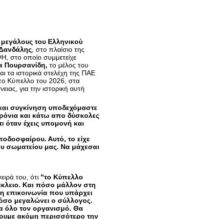
 μεγάλους του Ελληνικού
 Δανδάλης
, στο πλαίσιο της
ΦΗ, στο οποίο συμμετείχε
α Πουρσανίδη,
το μέλος του
αι τα ιστορικά στελέχη της ΠΑΕ
 το Κύπελλο του 2026, στα
ιας, για την ιστορική αυτή
και συγκίνηση υποδεχόμαστε
χρόνια και κάτω απο δύσκολες
τι όταν έχεις υπομονή και
οδοσφαίρου. Αυτό, το είχε
ου σωματείου μας. Να μάχεσαι
ειρά του, ότι
"το Κύπελλο
άκλειο. Και πόσο μάλλον στη
 η επικοινωνία που υπάρχει
 πόσο μεγαλώνει ο σύλλογος.
ια όλο τον οργανισμό. Θα
σουμε ακόμη περισσότερο την