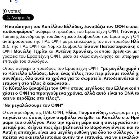
5
(0 votes)
"H κατάκτηση του Κυπέλλου Ελλάδος, ξαναβάζει τον ΟΦΗ στους
ποδοσφαίρου"
ανέφερε ο πρόεδρος του Ερασιτέχνη ΟΦΗ,
Γιάννης
Τακτικής Συνεδρίασης του Διοικητικού Συμβουλίου του Ερασιτέχνη Ο
αντιπροσωπεία της ΠΑΕ ΟΦΗ με με επικεφαλής τον αντιπρόεδρο
Ηλί
Δ.Σ. της ΠΑΕ ΟΦΗ και Νομικό Σύμβουλο
Ιάσονα Παπαστεφανάκη
κ
ΟΦΗ
Μανώλη Τζιρίτα
και
Αντώνη Χρονάκη,
οι οποίοι βρέθηκαν με
γραφεία του Ερασιτέχνη ΟΦΗ, μέσα σε κλίμα συγκίνησης και υπερηφάνε
επιτυχία του συλλόγου.
Οπως ανέφερε ο πρόεδρος του Ερασιτέχνη ΟΦΗ,
"με μεγάλη χαρά 
το Κύπελλο Ελλάδος. Είναι ένας τίτλος που περιμέναμε πολλά 
συνθήκες, όλα αυτά τα χρόνια για το σωματείο. Αποδεικνύεται ό
επιμονή στο τέλος δικαιώνεσαι.
Το Κύπελλο ξαναβάζει τον ΟΦΗ στους μεγάλους του Ελληνικού π
χάσει ο ΟΦΗ τα προηγούμενα χρόνια, αλλά αυτό είναι το DNA τ
και να κερδίζεις στο τέλος".
"Να μεγαλώσουμε τον ΟΦΗ"
Ο αντιπρόεδρος της ΠΑΕ ΟΦΗ,
Ηλίας Πουρσανίδης,
ανέφερε με τη σ
πηγαίνει σε όσους έχουν συμβάλει να έρθει το Κύπελλο στο Ηρ
μαμα του συλλόγου. Απο την πρώτη μέρα και η συνεργασία και
μεταξύ μας, δείχνει πως έχει βελτιωθεί το Βαρδινογιάννειο και
Αυτή η επιτυχία, είναι μια μεγάλη ευθύνη για όλο το σύλλογο. Γ
πρέπει να εκμεταλλευτούμε αυτήν την επιτυχία, για να μεγαλώ