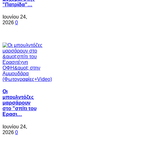
"Πατρίδα"…
Ιουνίου 24,
2026
0
Oι
μπουλντόζες
μαρσάρουν
στο "σπίτι του
Ερασι…
Ιουνίου 24,
2026
0