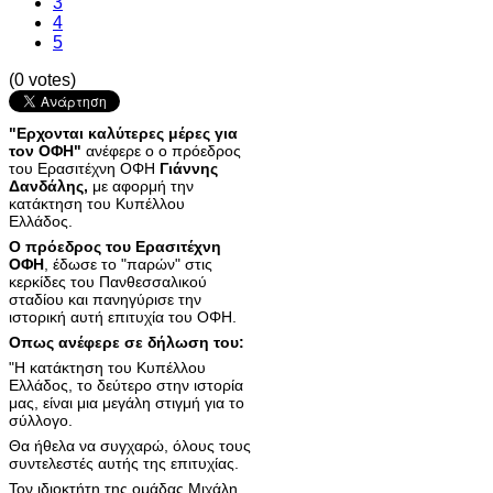
3
4
5
(0 votes)
"Ερχονται καλύτερες μέρες για
τον ΟΦΗ"
ανέφερε ο ο πρόεδρος
του Ερασιτέχνη ΟΦΗ
Γιάννης
Δανδάλης,
με αφορμή την
κατάκτηση του Κυπέλλου
Ελλάδος.
Ο πρόεδρος του Ερασιτέχνη
ΟΦΗ
, έδωσε το "παρών" στις
κερκίδες του Πανθεσσαλικού
σταδίου και πανηγύρισε την
ιστορική αυτή επιτυχία του ΟΦΗ.
Οπως ανέφερε σε δήλωση του:
"Η κατάκτηση του Κυπέλλου
Ελλάδος, το δεύτερο στην ιστορία
μας, είναι μια μεγάλη στιγμή για το
σύλλογο.
Θα ήθελα να συγχαρώ, όλους τους
συντελεστές αυτής της επιτυχίας.
Τον ιδιοκτήτη της ομάδας Μιχάλη