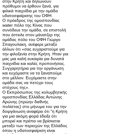
στην Κρήτη και δηλώνουν
πρόθυμοι να έρθουν ξανά, για
φιλικά παιχνίδια με την ομάδα
υδατοσφαίρισης του ΟΦΗ.
Ο πρόεδρος της ομοσπονδίας
water πόλο της Κίνας που
συνόδευε την ομάδα, σε επιστολή
που έστειλε στον μάνατζερ της
ομάδας πόλο του ΟΦΗ Γιώργο
Σπαγουλακη, ανέφερε μεταξύ
άλλων ότι «σας ευχαριστούμε για
την φιλοξενία στην Κρήτη. Ηταν για
μας μια καλή ευκαιρία για δυνατά
παιχνίδια και καλές προπονήσεις.
Συγχαρητήρια για την οργάνωση
και ευχόμαστε να τα ξαναπούμε
στο μέλλον. Ευχόμαστε στην
ομάδα σας να πετύχει τους
στόχους της».
Ο Εκπρόσωπος της κολυμβητικής
ομοσπονδίας Ελλάδας Αντώνης
Αρώνης (πρώην διεθνής
πολίστας) στο μήνυμα του για την
δοιργάνωση αναφέρει ότι "η Κρήτη
για μια ακόμη φορά έδειξε ότι
μπορεί και πρέπει να βρίσκεται
μεταξύ των περιοχών της Ελλάδος
όπου η υδατοσφαίριση είναι