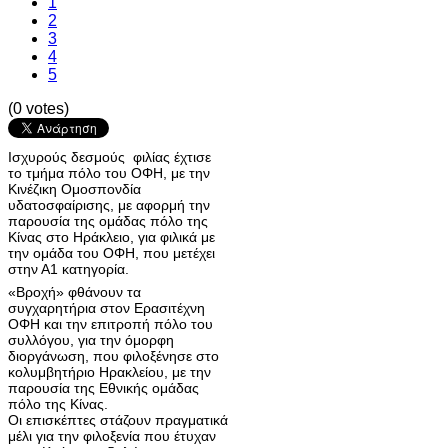
1
2
3
4
5
(0 votes)
Ισχυρούς δεσμούς φιλίας έχτισε
το τμήμα πόλο του ΟΦΗ, με την
Κινέζικη Ομοσπονδία
υδατοσφαίρισης, με αφορμή την
παρουσία της ομάδας πόλο της
Κίνας στο Ηράκλειο, για φιλικά με
την ομάδα του ΟΦΗ, που μετέχει
στην Α1 κατηγορία.
«Βροχή» φθάνουν τα
συγχαρητήρια στον Ερασιτέχνη
ΟΦΗ και την επιτροπή πόλο του
συλλόγου, για την όμορφη
διοργάνωση, που φιλοξένησε στο
κολυμβητήριο Ηρακλείου, με την
παρουσία της Εθνικής ομάδας
πόλο της Κίνας.
Οι επισκέπτες στάζουν πραγματικά
μέλι για την φιλοξενία που έτυχαν