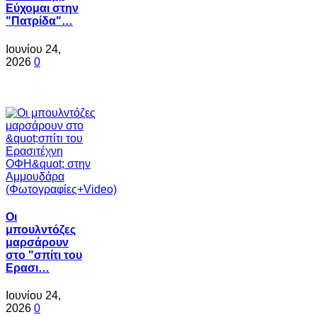
Εύχομαι στην
"Πατρίδα"…
Ιουνίου 24,
2026
0
Oι
μπουλντόζες
μαρσάρουν
στο "σπίτι του
Ερασι…
Ιουνίου 24,
2026
0