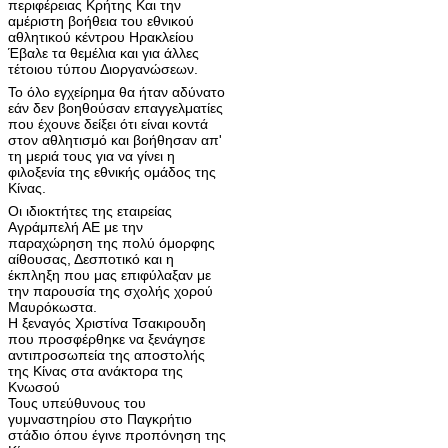
περιφέρειας Κρήτης Και την
αμέριστη βοήθεια του εθνικού
αθλητικού κέντρου Ηρακλείου
Έβαλε τα θεμέλια και για άλλες
τέτοιου τύπου Διοργανώσεων.
Το όλο εγχείρημα θα ήταν αδύνατο
εάν δεν βοηθούσαν επαγγελματίες
που έχουνε δείξει ότι είναι κοντά
στον αθλητισμό και βοήθησαν απ'
τη μεριά τους για να γίνει η
φιλοξενία της εθνικής ομάδος της
Κίνας.
Οι ιδιοκτήτες της εταιρείας
Αγράμπελή ΑΕ με την
παραχώρηση της πολύ όμορφης
αίθουσας, Δεσποτικό και η
έκπληξη που μας επιφύλαξαν με
την παρουσία της σχολής χορού
Μαυρόκωστα.
Η ξεναγός Χριστίνα Τσακιρουδη
που προσφέρθηκε να ξενάγησε
αντιπροσωπεία της αποστολής
της Κίνας στα ανάκτορα της
Κνωσού
Τους υπεύθυνους του
γυμναστηρίου στο Παγκρήτιο
στάδιο όπου έγινε προπόνηση της