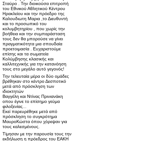
Σταύρο . Την διοικούσα επιτροπή
του Εθνικού Αθλητικού Κέντρου
Ηρακλείου και την πρόεδρο της
Καλουδιωτη Μαρια ,το Διευθυντή
και το προσωπικό του
κολυμβητηρίου , που χωρίς την
βοήθεια και την συμπαράσταση
τους δεν θα μπορούσε να γίνει
πραγματικότητα μια σπουδαία
προετοιμασία . Ευχαριστούμε
επίσης και τα σωματεία
Κολύμβησης κλασικής και
καλλιτεχνικής για την κατανόηση
τους στο μεγάλο αυτό γεγονός!
Την τελευταία μέρα οι δύο ομάδες
βρέθηκαν στο κέντρο Δεσποτικό
μετά από πρόσκληση των
ιδιοκτητών
Βαγγέλη και Ντίνας Πρινιανάκη
οπου έγινε το επίσημο γεύμα
φιλοξενίας...
Εκεί παρευρέθηκε μετά από
πρόσκληση το συγκρότημα
ΜαυροΚώστα όπου χόρεψαν για
τους καλεσμένους.
Τίμησαν με την παρουσία τους την
εκδήλωση η πρόεδρος του ΕΑΚΗ