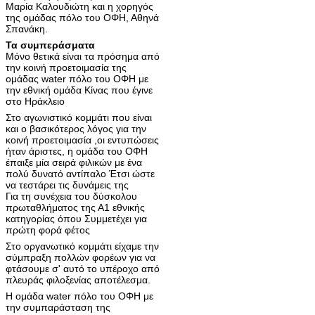
Μαρία Καλουδιώτη και η χορηγός
της ομάδας πόλο του ΟΦΗ, Αθηνά
Σπανάκη.
Τα συμπεράσματα
Μόνο θετικά είναι τα πρόσημα από
την κοινή προετοιμασία της
ομάδας water πόλο του ΟΦΗ με
την εθνική ομάδα Κίνας που έγινε
στο Ηράκλειο
Στο αγωνιστικό κομμάτι που είναι
και ο βασικότερος λόγος για την
κοινή προετοιμασία ,οι εντυπώσεις
ήταν άριστες, η ομάδα του ΟΦΗ
έπαιξε μία σειρά φιλικών με ένα
πολύ δυνατό αντίπαλο Έτσι ώστε
να τεστάρει τις δυνάμεις της
Για τη συνέχεια του δύσκολου
πρωταθλήματος της Α1 εθνικής
κατηγορίας όπου Συμμετέχει για
πρώτη φορά φέτος
Στο οργανωτικό κομμάτι είχαμε την
σύμπραξη πολλών φορέων για να
φτάσουμε σ' αυτό το υπέροχο από
πλευράς φιλοξενίας αποτέλεσμα.
Η ομάδα water πόλο του ΟΦΗ με
την συμπαράσταση της