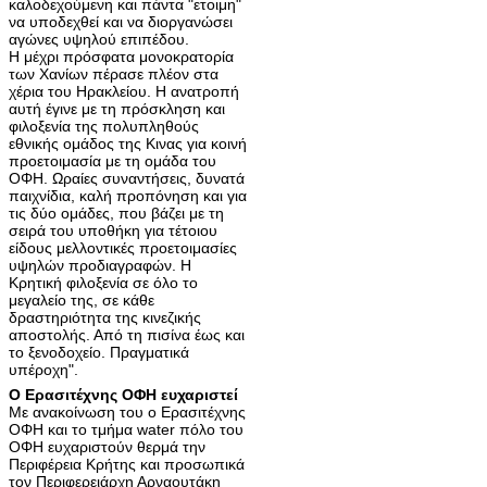
καλοδεχούμενη και πάντα "ετοιμη"
να υποδεχθεί και να διοργανώσει
αγώνες υψηλού επιπέδου.
Η μέχρι πρόσφατα μονοκρατορία
των Χανίων πέρασε πλέον στα
χέρια του Ηρακλείου. Η ανατροπή
αυτή έγινε με τη πρόσκληση και
φιλοξενία της πολυπληθούς
εθνικής ομάδος της Κινας για κοινή
προετοιμασία με τη ομάδα του
ΟΦΗ. Ωραίες συναντήσεις, δυνατά
παιχνίδια, καλή προπόνηση και για
τις δύο ομάδες, που βάζει με τη
σειρά του υποθήκη για τέτοιου
είδους μελλοντικές προετοιμασίες
υψηλών προδιαγραφών. Η
Κρητική φιλοξενία σε όλο το
μεγαλείο της, σε κάθε
δραστηριότητα της κινεζικής
αποστολής. Από τη πισίνα έως και
το ξενοδοχείο. Πραγματικά
υπέροχη".
Ο Ερασιτέχνης ΟΦΗ ευχαριστεί
Με ανακοίνωση του ο Ερασιτέχνης
ΟΦΗ και το τμήμα water πόλο του
ΟΦΗ ευχαριστούν θερμά την
Περιφέρεια Κρήτης και προσωπικά
τον Περιφερειάρχη Αρναουτάκη