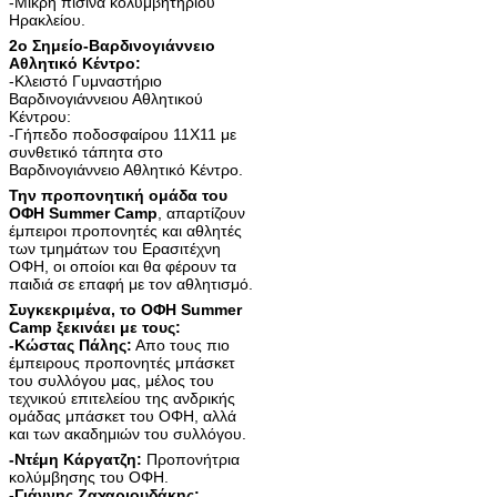
-Μικρή πισίνα κολυμβητηρίου
Ηρακλείου.
2o Σημείο-Βαρδινογιάννειο
Αθλητικό Κέντρο:
-Κλειστό Γυμναστήριο
Βαρδινογιάννειου Αθλητικού
Κέντρου:
-Γήπεδο ποδοσφαίρου 11Χ11 με
συνθετικό τάπητα στο
Βαρδινογιάννειο Αθλητικό Κέντρο.
Την προπονητική ομάδα του
ΟΦΗ Summer Camp
, απαρτίζουν
έμπειροι προπονητές και αθλητές
των τμημάτων του Ερασιτέχνη
ΟΦΗ, οι οποίοι και θα φέρουν τα
παιδιά σε επαφή με τον αθλητισμό.
Συγκεκριμένα, το ΟΦΗ Summer
Camp ξεκινάει με τους:
-Κώστας Πάλης:
Απο τους πιο
έμπειρους προπονητές μπάσκετ
του συλλόγου μας, μέλος του
τεχνικού επιτελείου της ανδρικής
ομάδας μπάσκετ του ΟΦΗ, αλλά
και των ακαδημιών του συλλόγου.
-Ντέμη Κάργατζη:
Προπονήτρια
κολύμβησης του ΟΦΗ.
-Γιάννης Ζαχαριουδάκης: