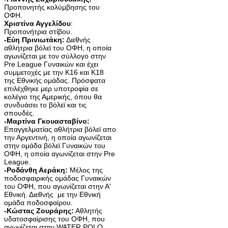
Προπονητής κολύμβησης του
ΟΦΗ.
Χριστίνα Αγγελίδου
:
Προπονήτρια στίβου.
-Εύη Πρινιωτάκη:
Διεθνής
αθλήτρια βόλεϊ του ΟΦΗ, η οποία
αγωνίζεται με τον σύλλογο στην
Pre League Γυναικών και έχει
συμμετοχές με την Κ16 και Κ18
της Εθνικής ομάδας. Πρόσφατα
επιλέχθηκε μερ υποτροφία σε
κολέγιο της Αμερικής, όπου θα
συνδυάσει το βόλεϊ και τις
σπουδές.
-Μαρτίνα Γκουασταβίνο:
Επαγγελματίας αθλήτρια βόλεϊ απο
την Αργεντινή, η οποία αγωνίζεται
στην ομάδα βόλεϊ Γυναικών του
ΟΦΗ, η οποία αγωνίζεται στην Pre
League.
-Ροδάνθη Αεράκη:
Μέλος της
ποδοσφαιρικής ομάδας Γυναικών
του ΟΦΗ, που αγωνίζεται στην Α'
Εθνική. Διεθνής με την Εθνική
ομάδα ποδοσφαίρου.
-Κώστας Ζουράρης:
Αθλητής
υδατοσφαίρισης του ΟΦΗ, που
αγωνίζεται στην WATER POLO