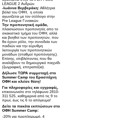
LEAGUE 2 Ανδρών.
-Ιωάννα Βερβεράκη:
Αθλήτρια
βόλεϊ του ΟΦΗ, η οποία
αγωνίζεται με τον σύλλογο στην
Pre League Γυναικών.
Την προπονητική ομάδα,
πλαισιώσουν προπονητές απο το
σκακιστικό τμήμα του ΟΦΗ, αλλά
και βοηθοί των προπονητών, που
θα έχουν ρόλο, την συνοδεία των
παιδιών και την εύρυθμη
λειτουργία των προπονητικών
μονάδων (σταθμοί προπόνησης).
Επίσης, επιβλέποντες που θα
αναλάβουν το δημιουργικό παιχνίδι
(ζωγραφική, επιτραπέζια).
Δήλωσε ΤΩΡΑ συμμετοχή στο
Summer Camp του Ερασιτέχνη
ΟΦΗ και κλείσε θέση!
Για πληροφορίες και εγγραφές,
επικοινωνείτε στο τηλέφωνο 2810-
311 525, καθημερινά από τις 9 το
πρωί, έως τις 6 το απόγευμα!
Δείτε τα πακέτα εκπτώσεων στο
ΟΦΗ Summer Camp:
-20% για προπληρωμή, 4