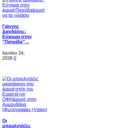
Γιάννης
Δανδάλης:
Εύχομαι στην
"Πατρίδα"…
Ιουνίου 24,
2026
0
Oι
μπουλντόζες