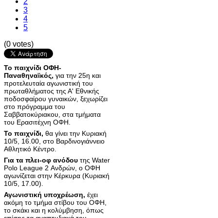
2
3
4
5
(0 votes)
Το παιχνίδι ΟΦΗ-
Παναθηναϊκός,
για την 25η και
προτελευταία αγωνιστική του
πρωταθλήματος της Α' Εθνικής
ποδοσφαίρου γυναικών, ξεχωρίζει
στο πρόγραμμα του
Σαββατοκύριακου, στα τμήματα
του Ερασιτέχνη ΟΦΗ.
Το παιχνίδι,
θα γίνει την Κυριακή
10/5, 16.00, στο Βαρδινογιάννειο
Αθλητικό Κέντρο.
Για τα πλει-οφ ανόδου
της Water
Polo League 2 Ανδρών, ο ΟΦΗ
αγωνίζεται στην Κέρκυρα (Κυριακή
10/5, 17.00).
Αγωνιστική υποχρέωση,
έχει
ακόμη το τμήμα στίβου του ΟΦΗ,
το σκάκι και η κολύμβηση, όπως
επίσης τα αναπτυξιακά του