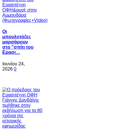
Oι
μπουλντόζες
μαρσάρουν
στο "σπίτι του
Ερασι…
Ιουνίου 24,
2026
0