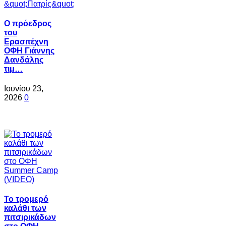
Ο πρόεδρος
του
Ερασιτέχνη
ΟΦΗ Γιάννης
Δανδάλης
τιμ…
Ιουνίου 23,
2026
0
Το τρομερό
καλάθι των
πιτσιρικάδων