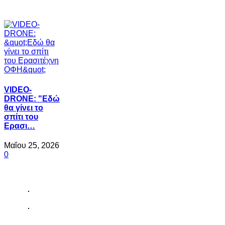
VIDEO-
DRONE: "Εδώ
θα γίνει το
σπίτι του
Ερασι…
Μαΐου 25, 2026
0