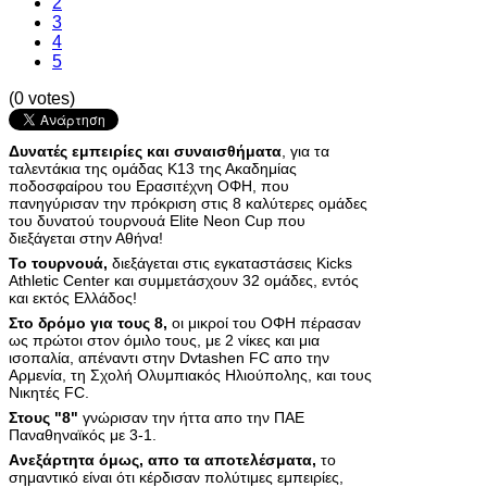
2
3
4
5
(0 votes)
Δυνατές εμπειρίες και συναισθήματα
, για τα
ταλεντάκια της ομάδας Κ13 της Ακαδημίας
ποδοσφαίρου του Ερασιτέχνη ΟΦΗ, που
πανηγύρισαν την πρόκριση στις 8 καλύτερες ομάδες
του δυνατού τουρνουά Elite Neon Cup που
διεξάγεται στην Αθήνα!
Το τουρνουά,
διεξάγεται στις εγκαταστάσεις Kicks
Athletic Center και συμμετάσχουν 32 ομάδες, εντός
και εκτός Ελλάδος!
Στο δρόμο για τους 8,
οι μικροί του ΟΦΗ πέρασαν
ως πρώτοι στον όμιλο τους, με 2 νίκες και μια
ισοπαλία, απέναντι στην Dvtashen FC απο την
Αρμενία, τη Σχολή Ολυμπιακός Ηλιούπολης, και τους
Νικητές FC.
Στους "8"
γνώρισαν την ήττα απο την ΠΑΕ
Παναθηναϊκός με 3-1.
Aνεξάρτητα όμως, απο τα αποτελέσματα,
το
σημαντικό είναι ότι κέρδισαν πολύτιμες εμπειρίες,