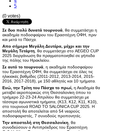
4
5
(0 votes)
Σε δυο πολύ δυνατά τουρνουά
, θα συμμετάσχει η
ακαδημία ποδοσφαίρου του Ερασιτέχνη ΟΦΗ, πριν
και μετά το Πάσχα.
Απο σήμερα Μεγάλη Δευτέρα, μέχρι και την
Μεγάλη Τετάρτη
, θα συμμετάσχει στο AEGEO CUP
2025 διοργάνωση θα πραγματοποιηθεί σε γήπεδα
της πόλης του Ηρακλείου.
Σε αυτό το τουρνουά
, η ακαδημία ποδοσφαίρου
του Ερασιτέχνη ΟΦΗ, θα συμμετάσχει σε όλες τις
ηλικιακές βαθμίδες (2011-2012, 2013-2014, 2015-
2016, 2017-2018), με 150 αθλητές και 10 τμήματα.
Ενώ, την Τρίτη του Πάσχα το πρωί,
η Ακαδημία θα
μεταβεί αεροπορικώς στη Θεσσαλονίκη όπου το
τριήμερο 22-23-24 Απριλίου θα συμμετάσχει με
τέσσερα αγωνιστικά τμήματα, (Κ13, Κ12, Κ11, Κ10),
στο τουρνουά ROAD TO SALONICA CUP 2025. Η
αποστολή θα αποτελείται από 54 νεαρούς
ποδοσφαιριστές, 7 συνοδούς προπονητές.
Την αποστολή στη Θεσσαλονίκη
, θα
συνοδεύσουν ο Αντιπρόεδρος του Ερασιτέχνη