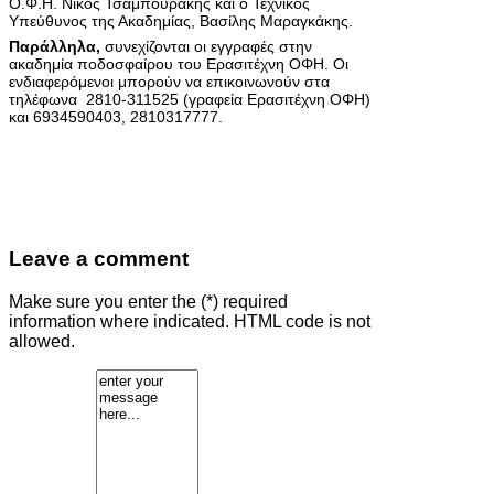
Ο.Φ.Η. Νίκος Τσαμπουράκης και ο Τεχνικός
Υπεύθυνος της Ακαδημίας, Βασίλης Μαραγκάκης.
Παράλληλα,
συνεχίζονται οι εγγραφές στην
ακαδημία ποδοσφαίρου του Ερασιτέχνη ΟΦΗ. Οι
ενδιαφερόμενοι μπορούν να επικοινωνούν στα
τηλέφωνα 2810-311525 (γραφεία Ερασιτέχνη ΟΦΗ)
και 6934590403, 2810317777.
Leave a comment
Make sure you enter the (*) required
information where indicated. HTML code is not
allowed.