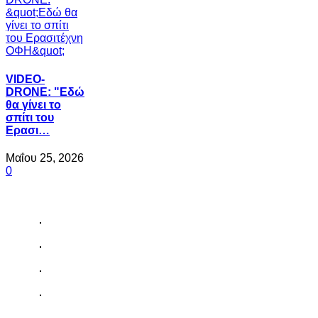
VIDEO-
DRONE: "Εδώ
θα γίνει το
σπίτι του
Ερασι…
Μαΐου 25, 2026
0