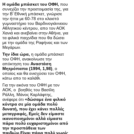
Η ομάδα μπάσκετ του ΟΦΗ,
που
συνεχίζει την προετοιμασία της, για
την Β’ Εθνική μπάσκετ, γνώρισε
την ήττα με 60-78 στο κλειστό
γυμναστήριο του Βαρδινογιάννειου
Αθλητικού κέντρου, απο τον ΑΟΚ
Χανιά και ανεβαίνει στην Αθήνα, για
τα φιλικά παιχνίδια που θα δώσει
με την ομάδα της Ραφήνας και των
Μεγάρων.
Την ίδια ώρα,
η ομάδα μπάσκετ
του ΟΦΗ, ανακοίνωσε την
απόκτηση του
Αναστάση
Μητρόπαπα (1994, 1,98)
, ο
οποίος και θα ενισχύσει τον ΟΦΗ,
κάτω απο το καλάθι.
Για την εικόνα του ΟΦΗ με τον
ΑΟΚ, ο βοηθός του Βασίλη
Ράλλη, Μάνος Καρλάφτης,
ανέφερε ότι
«δώσαμε ένα φιλικό
κόντρα σε μία ομάδα πολύ
δυνατή, που έχει κάνει πολλές
μεταγραφές, Εμείς δεν είμαστε
ικανοποιημένοι αλλά είμαστε
πάρα πολύ ευχαριστημένοι από
την προσπάθεια των
παιδιών.Είναι πάρα πολύ νωρίς