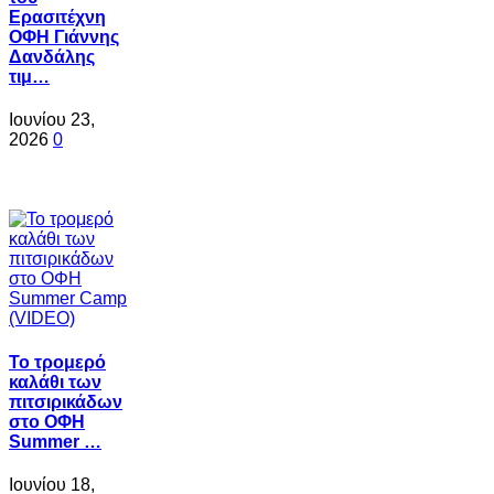
Ερασιτέχνη
ΟΦΗ Γιάννης
Δανδάλης
τιμ…
Ιουνίου 23,
2026
0
Το τρομερό
καλάθι των
πιτσιρικάδων
στο ΟΦΗ
Summer …
Ιουνίου 18,