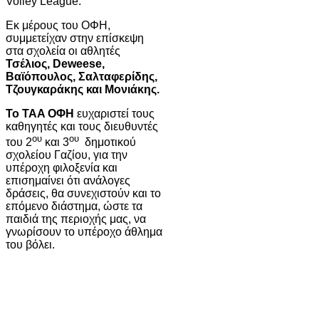
Volley League.
Εκ μέρους του ΟΦΗ,
συμμετείχαν στην επίσκεψη
στα σχολεία οι αθλητές
Τσέλιος, Deweese,
Βαϊόπουλος, Σαλταφερίδης,
Τζουγκαράκης και Μονιάκης.
To TAA ΟΦΗ
ευχαριστεί τους
καθηγητές και τους διευθυντές
ου
ου
του 2
και 3
δημοτικού
σχολείου Γαζίου, για την
υπέροχη φιλοξενία και
επισημαίνει ότι ανάλογες
δράσεις, θα συνεχιστούν και το
επόμενο διάστημα, ώστε τα
παιδιά της περιοχής μας, να
γνωρίσουν το υπέροχο άθλημα
του βόλει.