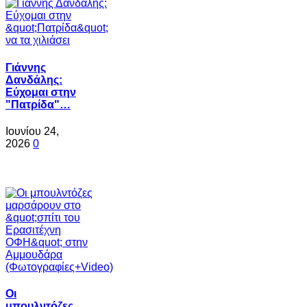
Γιάννης
Δανδάλης:
Εύχομαι στην
"Πατρίδα"…
Ιουνίου 24,
2026
0
Oι
μπουλντόζες