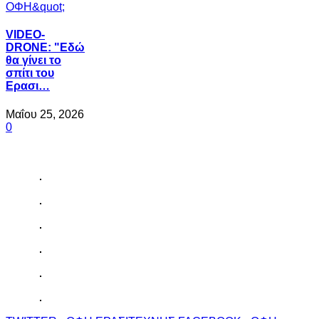
VIDEO-
DRONE: "Εδώ
θα γίνει το
σπίτι του
Ερασι…
Μαΐου 25, 2026
0