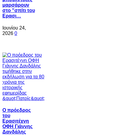
μαρσάρουν
στο "σπίτι του
Ερασι…
Ιουνίου 24,
2026
0
Ο πρόεδρος
του
Ερασιτέχνη
ΟΦΗ Γιάννης
Δανδάλης