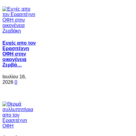
Ευχές απο τον
Ερασιτέχνη
ΟΦΗ στην
οικογένεια
Ζερβά…
Ιουλίου 16,
2026
0