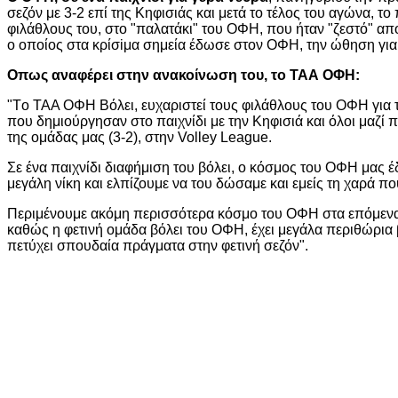
σεζόν με 3-2 επί της Κηφισιάς και μετά το τέλος του αγώνα, το
φιλάθλους του, στο "παλατάκι" του ΟΦΗ, που ήταν "ζεστό" απ
ο οποίος στα κρίσiμα σημεία έδωσε στον ΟΦΗ, την ώθηση για 
Οπως αναφέρει στην ανακοίνωση του, το ΤΑΑ ΟΦΗ:
"Tο ΤΑΑ ΟΦΗ Βόλει, ευχαριστεί τους φιλάθλους του ΟΦΗ για
που δημιούργησαν στο παιχνίδι με την Κηφισιά και όλοι μαζί
της ομάδας μας (3-2), στην Volley League.
Σε ένα παιχνίδι διαφήμιση του βόλει, ο κόσμος του ΟΦΗ μας 
μεγάλη νίκη και ελπίζουμε να του δώσαμε και εμείς τη χαρά πο
Περιμένουμε ακόμη περισσότερα κόσμο του ΟΦΗ στα επόμενα 
καθώς η φετινή ομάδα βόλει του ΟΦΗ, έχει μεγάλα περιθώρια 
πετύχει σπουδαία πράγματα στην φετινή σεζόν".