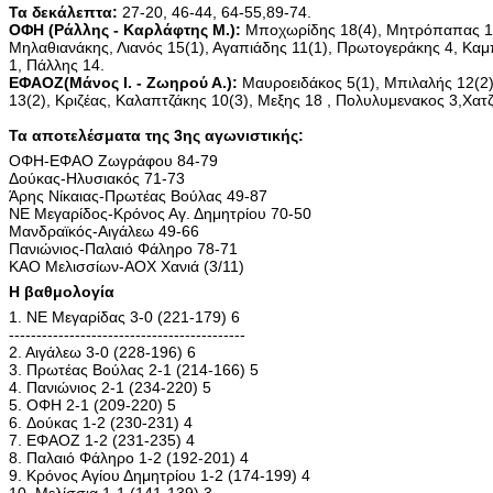
Τα δεκάλεπτα:
27-20, 46-44, 64-55,89-74.
ΟΦΗ (Ράλλης - Καρλάφτης Μ.):
Μποχωρίδης 18(4), Μητρόπαπας 14
Μηλαθιανάκης, Λιανός 15(1), Αγαπιάδης 11(1), Πρωτογεράκης 4, Κα
1, Πάλλης 14.
ΕΦΑΟΖ(Μάνος Ι. - Ζωηρού Α.):
Μαυροειδάκος 5(1), Μπιλαλής 12(2
13(2), Κριζέας, Καλαπτζάκης 10(3), Μεξης 18 , Πολυλυμενακος 3,Χα
Τα αποτελέσματα της 3ης αγωνιστικής:
ΟΦΗ-ΕΦΑΟ Ζωγράφου 84-79
Δούκας-Ηλυσιακός 71-73
Άρης Νίκαιας-Πρωτέας Βούλας 49-87
ΝΕ Μεγαρίδος-Κρόνος Αγ. Δημητρίου 70-50
Μανδραϊκός-Αιγάλεω 49-66
Πανιώνιος-Παλαιό Φάληρο 78-71
ΚΑΟ Μελισσίων-ΑΟΧ Χανιά (3/11)
H βαθμολογία
1. ΝΕ Μεγαρίδας 3-0 (221-179) 6
-------------------------------------------
2. Αιγάλεω 3-0 (228-196) 6
3. Πρωτέας Βούλας 2-1 (214-166) 5
4. Πανιώνιος 2-1 (234-220) 5
5. ΟΦΗ 2-1 (209-220) 5
6. Δούκας 1-2 (230-231) 4
7. ΕΦΑΟΖ 1-2 (231-235) 4
8. Παλαιό Φάληρο 1-2 (192-201) 4
9. Κρόνος Αγίου Δημητρίου 1-2 (174-199) 4