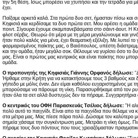
την 5η θέση. Ισως μπορέσει να χτυπήσει και την τετράδα για μ
έχει.
Παίξαμε αρκετά καλά. Στα πρώτα δυο σετ, ήμασταν πίσω και σ
Κηφισιά και κερδίσαμε τα δυο πρώτα σετ. Μου αρέσει η ομάδα 
ποιντ. Σίγουρα έχουμε σκαμπανεβάσματα στο σάιντ-άουτ. Η Κη
φλοτ σέρβις. Θεωρώ ότι μέρα με τη μέρα μεγαλώνουμε και γιν
ήταν πολύ καλός για μένα, έχει θεαματική εξέλιξη. Με λυπεί το 
φορμαρισμένος παίκτης μας, ο Βαιόπουλος, υπέστη διάστρεμμ
και την ομάδα, ήταν μεγάλο σοκ. Θέλουμε να γυρίσει όσο το δ
μας. Είναι ο πρώτος μας κεντρικός και είναι παίκτης που μπορε
ομάδα.
Ο προπονητής της Κηφισιάς Γιάννης Ορφανός δήλωσε:
"
Ήρθαμε στην Κρήτη για να κατακτήσουμε τους 3 βαθμούς και
γήπεδο με μόλις έναν. Δεν είμαι καθόλου ευχαριστημένος με τη
μπορούσαμε να πάρουμε τη νίκη. Παρασυρθήκαμε από τον ρυ
ήταν όλα τα σετ αλλά δυστυχώς δεν τα πήραμε. Συγχαρητήρια
Ο κεντρικός του ΟΦΗ Παρασκευάς Τσέλιος δήλωσε:
"Η αλή
πολύ αυτό το παιχνίδι. Είναι απο τα παιχνίδια που θέλαμε να 
στα μέτρα μας. Μας πίεσε πάρα πολύ. Δώσαμε τον καλύτερο μα
σημεία χάσαμε την συγκέντρωση μας. Μετράει η νίκη όμως. Πιέ
πήραμε τους δυο πόντους που τους χρειαζόμασταν πραγματικ