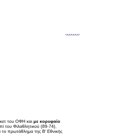
σκετ του ΟΦΗ και
με κορυφαίο
επί του Φιλαθλητικού (89-74),
α το πρωτάθλημα της Β' Εθνικής