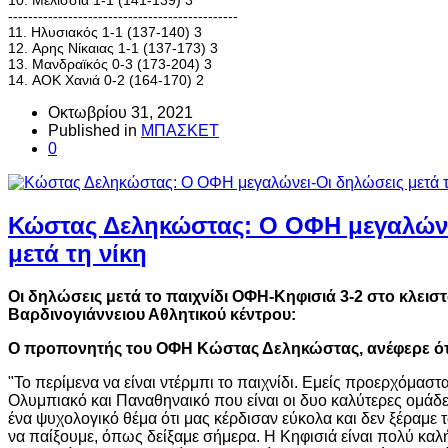
10. Μελίσσια 1-1 (141-139) 3
----------------------------------------------
11. Ηλυσιακός 1-1 (137-140) 3
12. Αρης Νίκαιας 1-1 (137-173) 3
13. Μανδραϊκός 0-3 (173-204) 3
14. ΑΟΚ Χανιά 0-2 (164-170) 2
Οκτωβρίου 31, 2021
Published in
ΜΠΑΣΚΕΤ
0
Κώστας Δεληκώστας: Ο ΟΦΗ μεγαλώνε
μετά τη νίκη
Οι δηλώσεις μετά το παιχνίδι ΟΦΗ-Κηφισιά 3-2 στο κλεισ
Βαρδινογιάννειου Αθλητικού κέντρου:
Ο προπονητής του ΟΦΗ Κώστας Δεληκώστας, ανέφερε ότ
"Το περίμενα να είναι ντέρμπι το παιχνίδι. Εμείς προερχόμαστ
Ολυμπιακό και Παναθηναικό που είναι οι δυο καλύτερες ομάδε
ένα ψυχολογικό θέμα ότι μας κέρδισαν εύκολα και δεν ξέραμ
να παίξουμε, όπως δείξαμε σήμερα. Η Κηφισιά είναι πολύ καλή