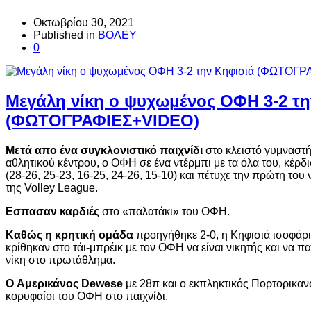
Οκτωβρίου 30, 2021
Published in
ΒΟΛΕΥ
0
Mεγάλη νίκη ο ψυχωμένος ΟΦΗ 3-2 τη
(ΦΩΤΟΓΡΑΦΙΕΣ+VIDEO)
Μετά απο ένα συγκλονιστικό παιχνίδι
στο κλειστό γυμναστή
αθλητικού κέντρου, ο ΟΦΗ σε ένα ντέρμπι με τα όλα του, κέρδι
(28-26, 25-23, 16-25, 24-26, 15-10) και πέτυχε την πρώτη του
της Volley League.
Εσπασαν καρδιές
στο «παλατάκι» του ΟΦΗ.
Καθώς η κρητική ομάδα
προηγήθηκε 2-0, η Κηφισιά ισοφάρι
κρίθηκαν στο τάι-μπρέικ με τον ΟΦΗ να είναι νικητής και να π
νίκη στο πρωτάθλημα.
O Αμερικάνος Dewese
με 28π και ο εκπληκτικός Πορτορικαν
κορυφαίοι του ΟΦΗ στο παιχνίδι.