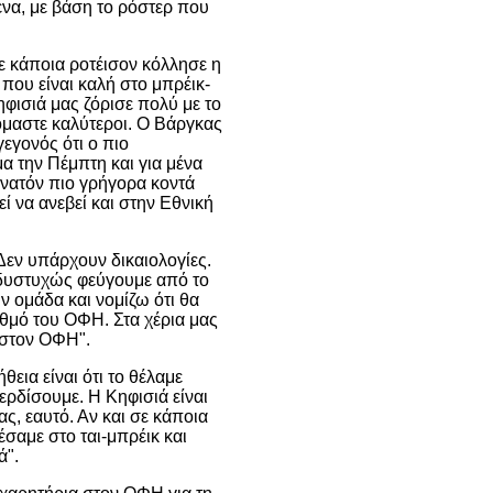
ένα, με βάση το ρόστερ που
ε κάποια ροτέισον κόλλησε η
που είναι καλή στο μπρέικ-
φισιά μας ζόρισε πολύ με το
όμαστε καλύτεροι. Ο Βάργκας
γεγονός ότι ο πιο
α την Πέμπτη και για μένα
υνατόν πιο γρήγορα κοντά
ί να ανεβεί και στην Εθνική
Δεν υπάρχουν δικαιολογίες.
 δυστυχώς φεύγουμε από το
ν ομάδα και νομίζω ότι θα
θμό του ΟΦΗ. Στα χέρια μας
 στον ΟΦΗ".
θεια είναι ότι το θέλαμε
κερδίσουμε. Η Κηφισιά είναι
ς, εαυτό. Αν και σε κάποια
σαμε στο ται-μπρέικ και
ά".