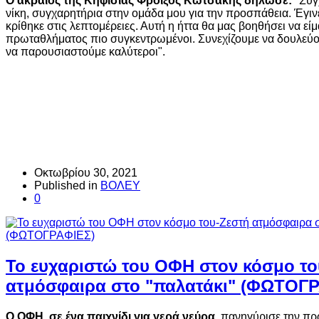
Ο ακραίος της Κηφισιάς Φροίξος Κωτσάκης δήλωσε:
"Συγ
νίκη, συγχαρητήρια στην ομάδα μου για την προσπάθεια. Έγιν
κρίθηκε στις λεπτομέρειες. Αυτή η ήττα θα μας βοηθήσει να εί
πρωταθλήματος πιο συγκεντρωμένοι. Συνεχίζουμε να δουλεύο
να παρουσιαστούμε καλύτεροι".
Οκτωβρίου 30, 2021
Published in
ΒΟΛΕΥ
0
Το ευχαριστώ του ΟΦΗ στον κόσμο το
ατμόσφαιρα στο "παλατάκι" (ΦΩΤΟΓΡ
Ο ΟΦΗ, σε ένα παιχνίδι για γερά νεύρα
, πανηγύρισε την πρ