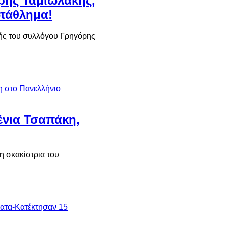
ρης Ταμιωλάκης,
ωτάθλημα!
τής του συλλόγου Γρηγόρης
ένια Τσαπάκη,
η σκακίστρια του