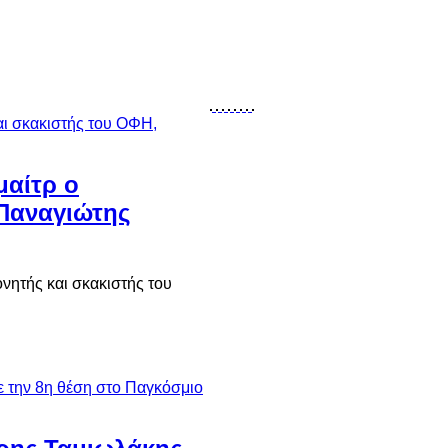
μαίτρ ο
 Παναγιώτης
ονητής και σκακιστής του