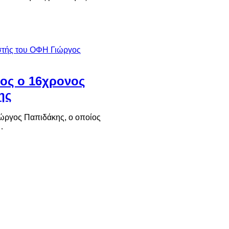
ος ο 16χρονος
ης
ιώργος Παπιδάκης, ο οποίος
…