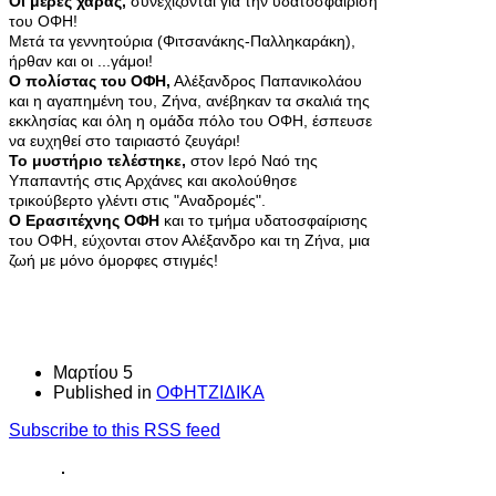
Οι μέρες χαράς,
συνεχίζονται για την υδατοσφαίριση
του ΟΦΗ!
Μετά τα γεννητούρια (Φιτσανάκης-Παλληκαράκη),
ήρθαν και οι ...γάμοι!
Ο πολίστας του ΟΦΗ,
Αλέξανδρος Παπανικολάου
και η αγαπημένη του, Ζήνα, ανέβηκαν τα σκαλιά της
εκκλησίας και όλη η ομάδα πόλο του ΟΦΗ, έσπευσε
να ευχηθεί στο ταιριαστό ζευγάρι!
Το μυστήριο τελέστηκε,
στον Ιερό Ναό της
Υπαπαντής στις Αρχάνες και ακολούθησε
τρικούβερτο γλέντι στις "Αναδρομές".
Ο Ερασιτέχνης ΟΦΗ
και το τμήμα υδατοσφαίρισης
του ΟΦΗ, εύχονται στον Αλέξανδρο και τη Ζήνα, μια
ζωή με μόνο όμορφες στιγμές!
Μαρτίου 5
Published in
ΟΦΗΤΖΙΔΙΚΑ
Subscribe to this RSS feed