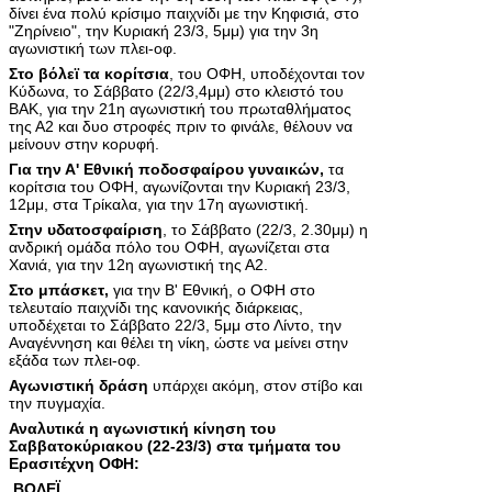
δίνει ένα πολύ κρίσιμο παιχνίδι με την Κηφισιά, στο
"Ζηρίνειο", την Κυριακή 23/3, 5μμ) για την 3η
αγωνιστική των πλει-οφ.
Στο βόλεϊ τα κορίτσια
, του ΟΦΗ, υποδέχονται τον
Κύδωνα, το Σάββατο (22/3,4μμ) στο κλειστό του
ΒΑΚ, για την 21η αγωνιστική του πρωταθλήματος
της Α2 και δυο στροφές πριν το φινάλε, θέλουν να
μείνουν στην κορυφή.
Για την Α' Εθνική ποδοσφαίρου γυναικών,
τα
κορίτσια του ΟΦΗ, αγωνίζονται την Κυριακή 23/3,
12μμ, στα Τρίκαλα, για την 17η αγωνιστική.
Στην υδατοσφαίριση
, το Σάββατο (22/3, 2.30μμ) η
ανδρική ομάδα πόλο του ΟΦΗ, αγωνίζεται στα
Χανιά, για την 12η αγωνιστική της Α2.
Στο μπάσκετ,
για την Β' Εθνική, ο ΟΦΗ στο
τελευταίο παιχνίδι της κανονικής διάρκειας,
υποδέχεται το Σάββατο 22/3, 5μμ στο Λίντο, την
Αναγέννηση και θέλει τη νίκη, ώστε να μείνει στην
εξάδα των πλει-οφ.
Αγωνιστική δράση
υπάρχει ακόμη, στον στίβο και
την πυγμαχία.
Αναλυτικά η αγωνιστική κίνηση του
Σαββατοκύριακου (22-23/3) στα τμήματα του
Ερασιτέχνη ΟΦΗ:
ΒΟΛΕΪ