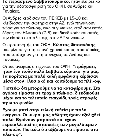
Το περασμένο Σαββατοκύριακο,
ήταν εξαιρετικό
για την υδατοσφαίριση του ΟΦΗ, σε Ανδρες και
Γυναίκες.
Οι Ανδρες κέρδισαν τον ΠΕΚΕΒ με 15-10 και
κλείδωσαν την σωτηρία στην Α2, ενώ πηγαίνουν
τώρα για τα πλει-οφ, ενώ οι γυναίκες κέρδισαν εκτός
έδρας τον Ηλυσιακό (7-8) και διεκδικούν και αυτές,
την είσοδο στα πλει-οφ, στην Α2 γυναικών.
Ο προπονητής του ΟΦΗ,
Κώστας Φιτσανάκης,
μας μίλησε για τη φετινή χρονιά και τις προσδοκίες,
που υπάρχουν για τη συνέχεια, σε Ανδρες και
Γυναίκες.
Οπως ανέφερε ο τεχνικός του ΟΦΗ,
"πράγματι,
ήταν ένα πολύ καλό Σαββατοκύριακο, για μας.
Τα κορίτσια με πολύ καλή εμφάνιση κέρδισαν
μέσα στον Ηλυσιακό και κοιτάζουμε τα πλέι-οφ.
Πιστεύω ότι μπορούμε να τα καταφέρουμε. Στα
αγόρια είμαστε σε τροχιά πλέι-οφ, διεκδικούμε
μέχρι και το τελευταίο παιχνίδι, τρείς στροφές
πριν το φινάλε.
Εχουμε μπεί στην τελική ευθεία με πολύ
ενέργεια. Οι μικροί μας αθλητές έχουν εξελιχθεί
πολύ. Βγαίνουν μπροστά και έχουν
εκμεταλλευτεί τις απουσίες των μεγαλύτερων
παικτών.
Πιστεύω ότι αξίζουμε να είμαστε στα
πλει-οφ".